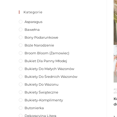
Kategorie
Asparagus
Bawełna
Bony Podarunkowe
Boże Narodzenie
Broom Bloom (żarnowiec)
Bukiet Dla Panny Młodej
Bukiety Do Małych Wazonów
Bukiety Do Średnich Wazonów
Bukiety Do Wazonu
Ko
Bukiety Świąteczne
st
K
Bukiety-Komplimenty
d
Butonierka
Dekoracyjna Litera