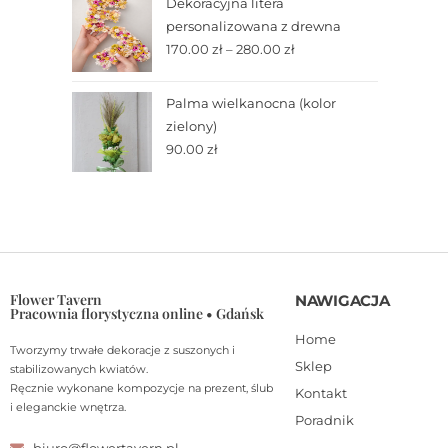
Dekoracyjna litera
personalizowana z drewna
170.00
zł
–
280.00
zł
Palma wielkanocna (kolor
zielony)
90.00
zł
Flower Tavern
NAWIGACJA
Pracownia florystyczna online • Gdańsk
Home
Tworzymy trwałe dekoracje z suszonych i
Sklep
stabilizowanych kwiatów.
Ręcznie wykonane kompozycje na prezent, ślub
Kontakt
i eleganckie wnętrza.
Poradnik