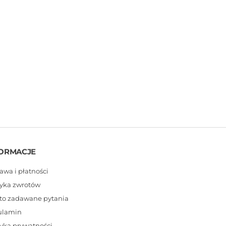
ORMACJE
awa i płatności
tyka zwrotów
to zadawane pytania
ulamin
tyka prywatności