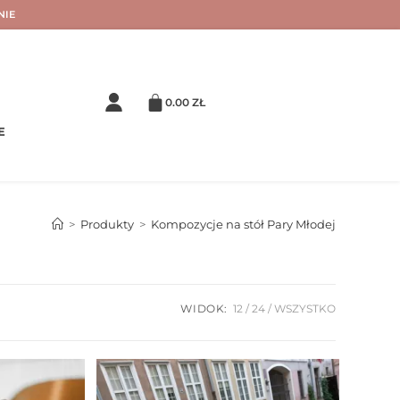
NIE
0.00
ZŁ
E
>
Produkty
>
Kompozycje na stół Pary Młodej
WIDOK:
12
24
WSZYSTKO