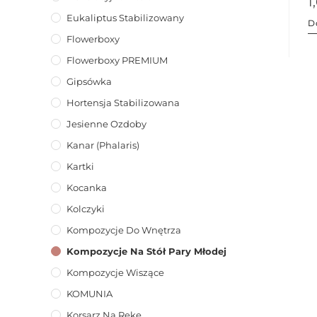
1
Eukaliptus Stabilizowany
D
Flowerboxy
Flowerboxy PREMIUM
Gipsówka
Hortensja Stabilizowana
Jesienne Ozdoby
Kanar (phalaris)
Kartki
Kocanka
Kolczyki
Kompozycje Do Wnętrza
Kompozycje Na Stół Pary Młodej
Kompozycje Wiszące
KOMUNIA
Korsarz Na Rękę