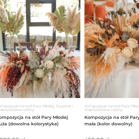
mpozycje na stół Pary Młodej
,
Suszone i
Kompozycje na stół Pary Młod
abilizowane rośliny
stabilizowane rośliny
ompozycja na stół Pary Młodej
Kompozycja na stół Par
uża (dowolna kolorystyka)
mała (kolor dowolny)