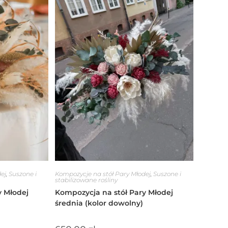
ej
,
Suszone i
Kompozycje na stół Pary Młodej
,
Suszone i
stabilizowane rośliny
y Młodej
Kompozycja na stół Pary Młodej
średnia (kolor dowolny)