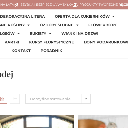
NA LATA
SZYBKA I BEZPIECZNA WYSYŁKA
PRODUKTY TWORZONE
RĘCZ
DEKORACYJNA LITERA
OFERTA DLA CUKIERNIKÓW
ANE ROŚLINY
OZDOBY ŚLUBNE
FLOWERBOXY
WŁOSÓW
BUKIETY
WIANKI NA DRZWI
KARTKI
KURSY FLORYSTYCZNE
BONY PODARUNKOW
KONTAKT
PORADNIK
odej
Domyślne sortowanie