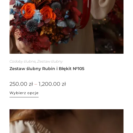
Ozdoby ślubne
,
Zestaw ślubny
Zestaw ślubny Rubin i Błękit №105
250.00
zł
–
1,200.00
zł
Wybierz opcje