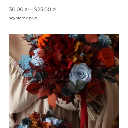
30.00
zł
–
925.00
zł
Wybierz opcje