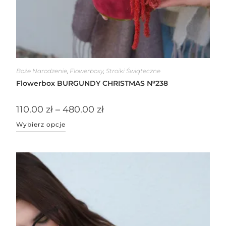
Boże Narodzenie
,
Flowerboxy
,
Stroiki Świąteczne
Flowerbox BURGUNDY CHRISTMAS №238
110.00
zł
–
480.00
zł
Wybierz opcje