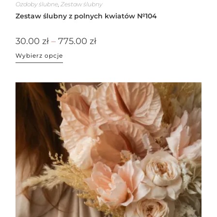
Ozdoby ślubne
,
Zestaw ślubny
Zestaw ślubny z polnych kwiatów №104
30.00
zł
–
775.00
zł
Wybierz opcje