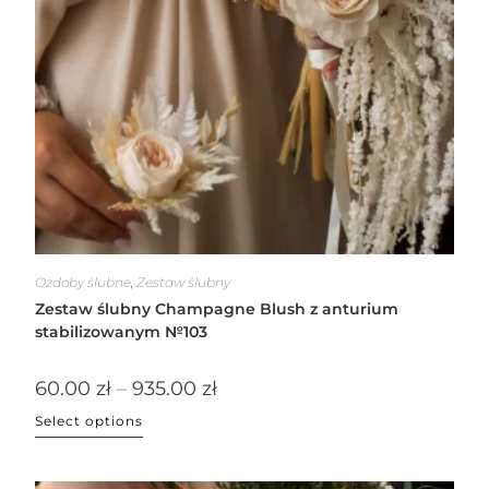
Ozdoby ślubne
,
Zestaw ślubny
Zestaw ślubny Champagne Blush z anturium
stabilizowanym №103
60.00
zł
–
935.00
zł
Select options