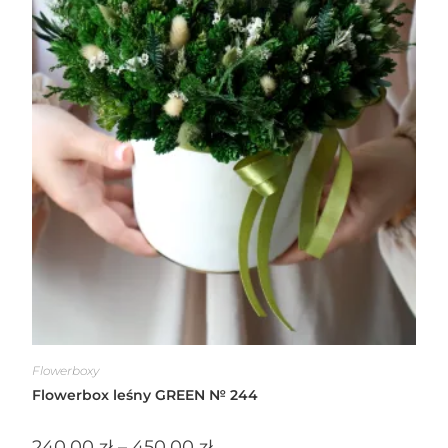
Flowerboxy
Flowerbox leśny GREEN № 244
240.00
zł
–
450.00
zł