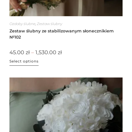
Ozdoby ślubne
,
Zestaw ślubny
Zestaw ślubny ze stabilizowanym słonecznikiem
№102
45.00
zł
–
1,530.00
zł
Select options