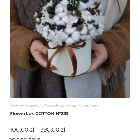
Boże Narodzenie
,
Flowerboxy
,
Stroiki Świąteczne
Flowerbox COTTON №239
100.00
zł
–
390.00
zł
Wybierz opcje