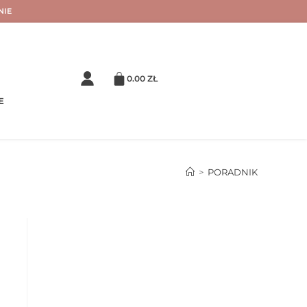
NIE
0.00
ZŁ
E
>
PORADNIK