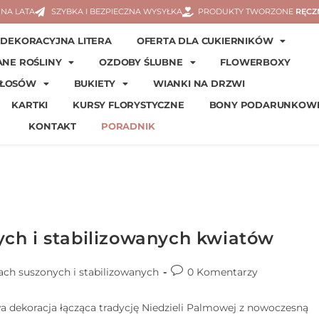
NA LATA
SZYBKA I BEZPIECZNA WYSYŁKA
PRODUKTY TWORZONE
RĘCZ
DEKORACYJNA LITERA
OFERTA DLA CUKIERNIKÓW
ANE ROŚLINY
OZDOBY ŚLUBNE
FLOWERBOXY
WŁOSÓW
BUKIETY
WIANKI NA DRZWI
KARTKI
KURSY FLORYSTYCZNE
BONY PODARUNKOW
KONTAKT
PORADNIK
ch i stabilizowanych kwiatów
ach suszonych i stabilizowanych
0 Komentarzy
 dekoracja łącząca tradycję Niedzieli Palmowej z nowoczesną