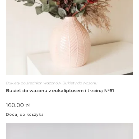
Bukiety do średnich wazonów
,
Bukiety do wazonu
Bukiet do wazonu z eukaliptusem i trzciną №61
160.00
zł
Dodaj do koszyka