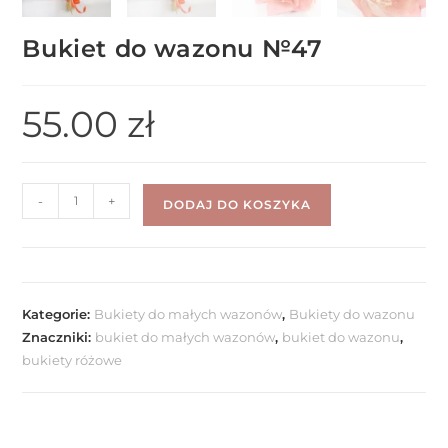
Bukiet do wazonu №47
55.00
zł
-
+
DODAJ DO KOSZYKA
Kategorie:
Bukiety do małych wazonów
,
Bukiety do wazonu
Znaczniki:
bukiet do małych wazonów
,
bukiet do wazonu
,
bukiety różowe