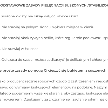
PODSTAWOWE ZASADY PIELĘGNACJI SUSZONYCH /STABILIZO
. Suszone kwiaty nie lubią- wilgoć, słońce i kurz
. Nie stawiaj na pełnym słońcu, wybierz miejsce w cieniu
. Nie stawiaj obok żywych roślin, które regularnie podlewasz i sp
. Nie stawiaj w łazience
. Od czasu do czasu możesz „odkurzyć” je delikatnym i chłodnym
e proste zasady pomogą Ci cieszyć się bukietem z suszonych ro
ako producent ręcznie robionych ozdób, z zastrzeżeniem niedos
rawo do wymiany brakujących elementów na podobne. Naszym ce
latego podejmiemy wszelkie starania, aby zastąpić brakujące 
amówieniem. Dziękujemy za zrozumienie i zaufanie, jakim nas o