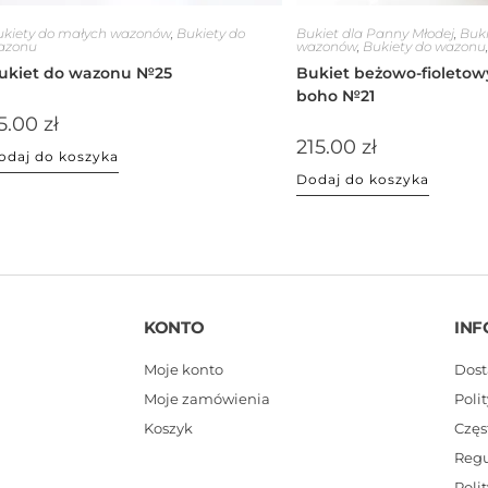
ukiety do małych wazonów
,
Bukiety do
Bukiet dla Panny Młodej
,
Buki
azonu
wazonów
,
Bukiety do wazonu
ukiet do wazonu №25
Bukiet beżowo-fioletow
boho №21
5.00
zł
215.00
zł
odaj do koszyka
Dodaj do koszyka
KONTO
INF
Moje konto
Dost
Moje zamówienia
Poli
Koszyk
Częs
Reg
Poli