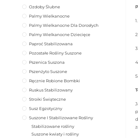
Ozdoby Ślubne
Palmy Wielkanocne
1
Palmy Wielkanocne Dla Dorosłych
2
Palmy Wielkanocne Dziecięce
Paproć Stabilizowana
3
Pozostałe Rośliny Suszone
4
Pszenica Suszona
Pszenżyto Suszone
5
Ręcznie Robione Bombki
T
Ruskus Stabilizowany
Stroiki Świąteczne
J
Susz Egzotyczny
p
Suszone I Stabilizowane Rośliny
d
Stabilizowane rośliny
z
Suszone kwiaty i rośliny