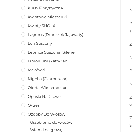
Kursy Florystyczne
M
Kwiatowe Mieszanki
P
Kwiaty SHOLA
a
Lagurus (dmuszek Jajowaty)
Len Suszony
Z
Lepnica Suszona (Silene)
N
Limonium (zatrwian)
Makówki
P
Nigella (Czarnuszka)
N
Oferta Wielkanocna
Opaski Na Głowę
Z
w
Owies
Ozdoby Do Włosów
Z
Grzebienie do włosów
S
Wianki na głowę