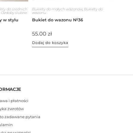
ety do średnich
Bukiety do małych wazonów
,
Bukiety do
,
Ozdoby ślubne
wazonu
y w stylu
Bukiet do wazonu №36
55.00
zł
Dodaj do koszyka
ORMACJE
awa i płatności
tyka zwrotów
to zadawane pytania
ulamin
tyka prywatności