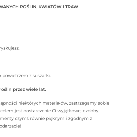
WANYCH ROŚLIN, KWIATÓW I TRAW
ryskujesz.
 powietrzem z suszarki.
ślin przez wiele lat.
tępności niektórych materiałów, zastrzegamy sobie
lem jest dostarczenie Ci wyjątkowej ozdoby,
elementy czymś równie pięknym i zgodnym z
bdarzacie!