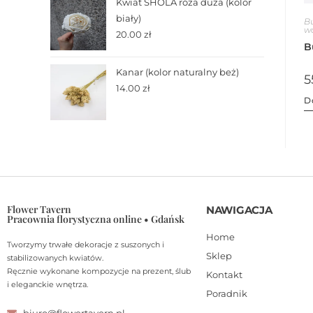
Kwiat SHOLA róża duża (kolor
biały)
B
w
20.00
zł
B
Kanar (kolor naturalny beż)
5
14.00
zł
D
Flower Tavern
NAWIGACJA
Pracownia florystyczna online • Gdańsk
Home
Tworzymy trwałe dekoracje z suszonych i
Sklep
stabilizowanych kwiatów.
Ręcznie wykonane kompozycje na prezent, ślub
Kontakt
i eleganckie wnętrza.
Poradnik