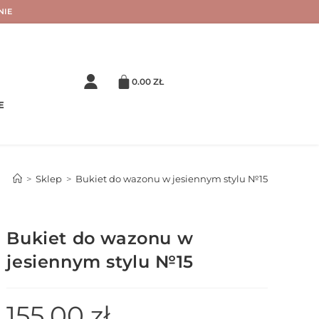
NIE
0.00
ZŁ
E
>
Sklep
>
Bukiet do wazonu w jesiennym stylu №15
Bukiet do wazonu w
jesiennym stylu №15
155.00
zł