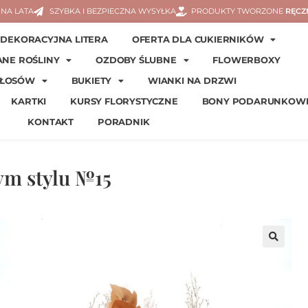
NA LATA
SZYBKA I BEZPIECZNA WYSYŁKA
PRODUKTY TWORZONE
RĘCZ
DEKORACYJNA LITERA
OFERTA DLA CUKIERNIKÓW
ANE ROŚLINY
OZDOBY ŚLUBNE
FLOWERBOXY
WŁOSÓW
BUKIETY
WIANKI NA DRZWI
KARTKI
KURSY FLORYSTYCZNE
BONY PODARUNKOW
KONTAKT
PORADNIK
ym stylu №15