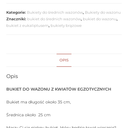
Kategorie:
Bukiety do średnich wazonów
,
Bukiety do wazonu
Znaczniki:
bukiet do średnich wazonów
,
bukiet do wazonu
,
bukiet z eukaliptusem
,
bukiety brązowe
OPIS
Opis
BUKIET DO WAZONU Z KWIATÓW EGZOTYCZNYCH
Bukiet ma długość około 35 cm,
Średnica około 25 cm
Marzy Ci się piękny bukiet, który będzie trwał wiecznie?