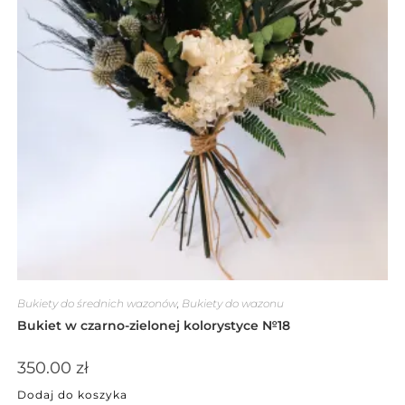
Bukiety do średnich wazonów
,
Bukiety do wazonu
Bukiet w czarno-zielonej kolorystyce №18
350.00
zł
Dodaj do koszyka