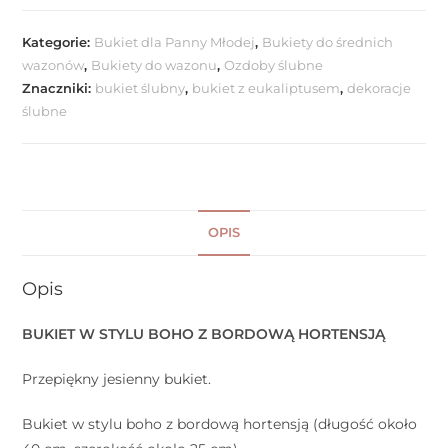
Kategorie:
Bukiet dla Panny Młodej
,
Bukiety do średnich
wazonów
,
Bukiety do wazonu
,
Ozdoby ślubne
Znaczniki:
bukiet ślubny
,
bukiet z eukaliptusem
,
dekoracje
ślubne
OPIS
Opis
BUKIET W STYLU BOHO Z BORDOWĄ HORTENSJĄ
Przepiękny jesienny bukiet.
Bukiet w stylu boho z bordową hortensją (długość około