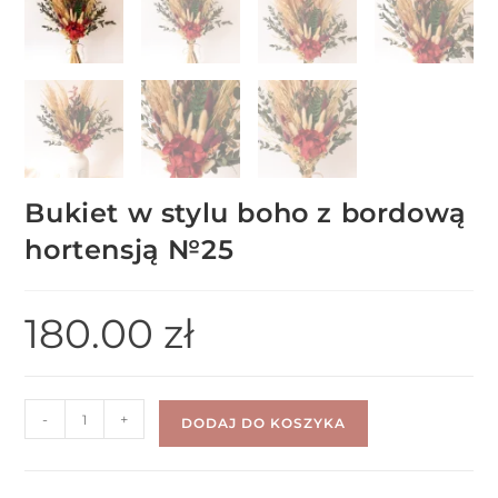
Bukiet w stylu boho z bordową
hortensją №25
180.00
zł
-
+
DODAJ DO KOSZYKA