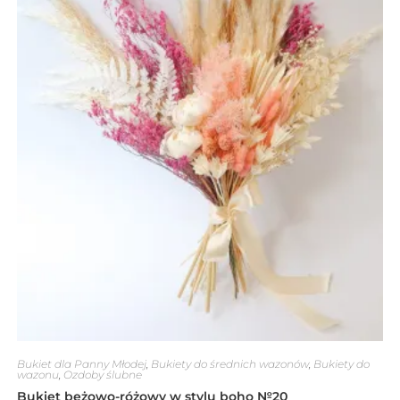
Bukiet dla Panny Młodej
,
Bukiety do średnich wazonów
,
Bukiety do
wazonu
,
Ozdoby ślubne
Bukiet beżowo-różowy w stylu boho №20