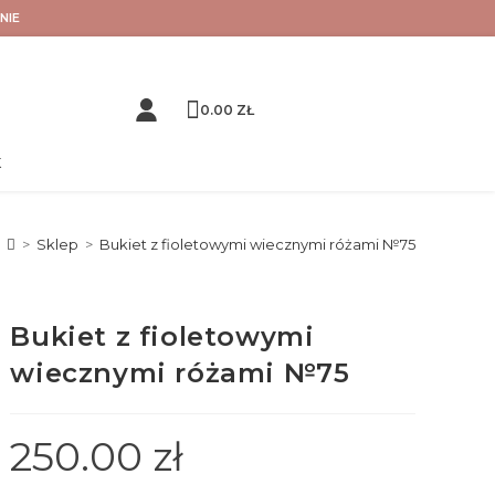
NIE
0.00
ZŁ
K
>
Sklep
>
Bukiet z fioletowymi wiecznymi różami №75
Bukiet z fioletowymi
wiecznymi różami №75
250.00
zł