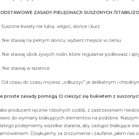
PODSTAWOWE ZASADY PIELĘGNACJI SUSZONYCH /STABILIZ
. Suszone kwiaty nie lubią- wilgoć, słońce i kurz
. Nie stawiaj na pełnym słońcu, wybierz miejsce w cieniu
. Nie stawiaj obok żywych roślin, które regularnie podlewasz i spr
. Nie stawiaj w łazience
. Od czasu do czasu możesz „odkurzyć” je delikatnym i chłodny
e proste zasady pomogą Ci cieszyć się bukietem z suszonych 
ako producent ręcznie robionych ozdób, z zastrzeżeniem niedos
rawo do wymiany brakujących elementów na podobne. Naszym ce
latego podejmiemy wszelkie starania, aby zastąpić brakujące 
amówieniem. Dziękujemy za zrozumienie i zaufanie, jakim nas o