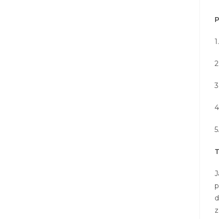
1
2
3
4
5
T
J
p
d
z