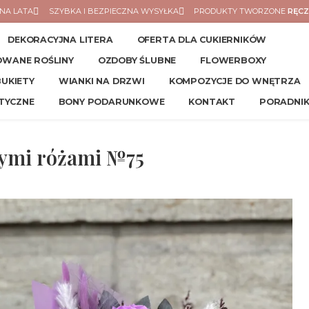
NA LATA
SZYBKA I BEZPIECZNA WYSYŁKA
PRODUKTY TWORZONE
RĘCZ
DEKORACYJNA LITERA
OFERTA DLA CUKIERNIKÓW
ZOWANE ROŚLINY
OZDOBY ŚLUBNE
FLOWERBOXY
BUKIETY
WIANKI NA DRZWI
KOMPOZYCJE DO WNĘTRZA
TYCZNE
BONY PODARUNKOWE
KONTAKT
PORADNI
nymi różami №75