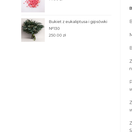
B
B
Bukiet z eukaliptusa i gipsówki
№130
M
250.00
zł
B
Z
n
P
w
Z
w
Z
S