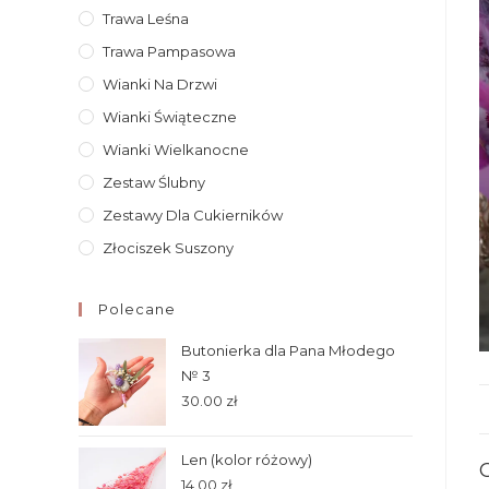
Trawa Leśna
Trawa Pampasowa
Wianki Na Drzwi
Wianki Świąteczne
Wianki Wielkanocne
Zestaw Ślubny
Zestawy Dla Cukierników
Złociszek Suszony
Polecane
Butonierka dla Pana Młodego
№ 3
30.00
zł
Len (kolor różowy)
14.00
zł