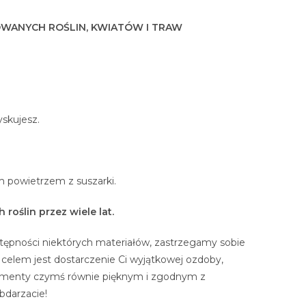
OWANYCH ROŚLIN, KWIATÓW I TRAW
yskujesz.
m powietrzem z suszarki.
roślin przez wiele lat.
tępności niektórych materiałów, zastrzegamy sobie
lem jest dostarczenie Ci wyjątkowej ozdoby,
elementy czymś równie pięknym i zgodnym z
bdarzacie!