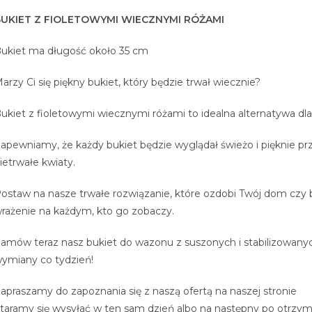
UKIET Z FIOLETOWYMI WIECZNYMI RÓŻAMI
ukiet ma długość około 35 cm
arzy Ci się piękny bukiet, który będzie trwał wiecznie?
ukiet z fioletowymi wiecznymi różami to idealna alternatywa dla
apewniamy, że każdy bukiet będzie wyglądał świeżo i pięknie prze
ietrwałe kwiaty.
ostaw na nasze trwałe rozwiązanie, które ozdobi Twój dom czy bi
rażenie na każdym, kto go zobaczy.
amów teraz nasz bukiet do wazonu z suszonych i stabilizowanych
ymiany co tydzień!
apraszamy do zapoznania się z naszą ofertą na naszej stronie
taramy się wysyłać w ten sam dzień albo na następny po otrzym