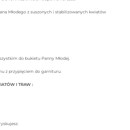
 Pana Młodego z suszonych i stabilizowanych kwiatów
szystkim do bukietu Panny Młodej.
emu z przypięciem do garnituru.
IATÓW I TRAW :
⠀
ryskujesz.
⠀