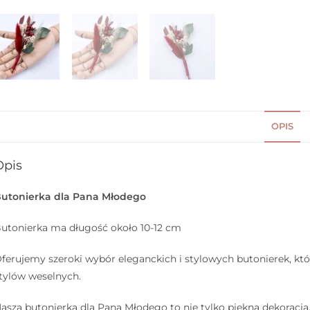
OPIS
Opis
utonierka dla Pana Młodego
utonierka ma długość około 10-12 cm
ferujemy szeroki wybór eleganckich i stylowych butonierek, kt
tylów weselnych.
asza butonierka dla Pana Młodego to nie tylko piękna dekoracja,