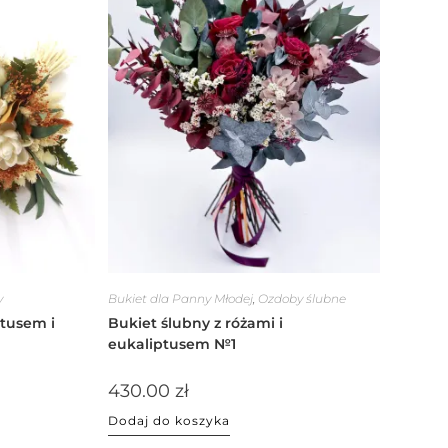
y
Bukiet dla Panny Młodej
,
Ozdoby ślubne
ptusem i
Bukiet ślubny z różami i
eukaliptusem №1
430.00
zł
Dodaj do koszyka