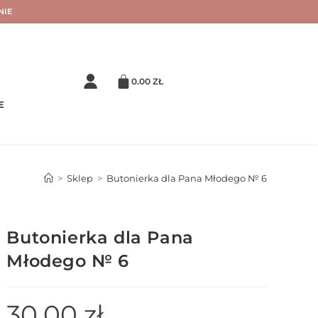
NIE
0.00
ZŁ
E
>
Sklep
>
Butonierka dla Pana Młodego № 6
Butonierka dla Pana
Młodego № 6
30.00
zł