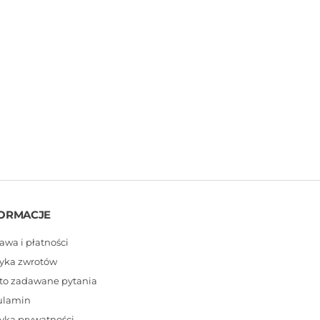
ORMACJE
awa i płatności
tyka zwrotów
to zadawane pytania
ulamin
tyka prywatności