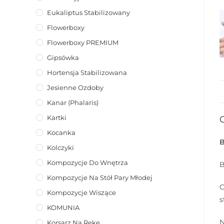
Eukaliptus Stabilizowany
Flowerboxy
Flowerboxy PREMIUM
Gipsówka
Hortensja Stabilizowana
Jesienne Ozdoby
Kanar (phalaris)
Kartki
Kocanka
B
Kolczyki
Kompozycje Do Wnętrza
B
Kompozycje Na Stół Pary Młodej
O
Kompozycje Wiszące
s
KOMUNIA
N
Korsarz Na Rękę