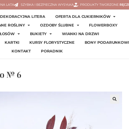
NA LATA
SZYBKA I BEZPIECZNA WYSYŁKA
PRODUKTY TWORZONE
RĘCZ
DEKORACYJNA LITERA
OFERTA DLA CUKIERNIKÓW
ANE ROŚLINY
OZDOBY ŚLUBNE
FLOWERBOXY
WŁOSÓW
BUKIETY
WIANKI NA DRZWI
KARTKI
KURSY FLORYSTYCZNE
BONY PODARUNKOW
KONTAKT
PORADNIK
go № 6