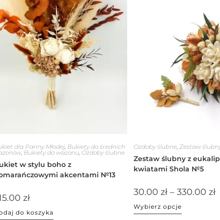
kiet dla Panny Młodej
,
Bukiety do średnich
Ozdoby ślubne
,
Zestaw ślubn
azonów
,
Bukiety do wazonu
,
Ozdoby ślubne
Zestaw ślubny z eukali
ukiet w stylu boho z
kwiatami Shola №5
omarańczowymi akcentami №13
30.00
zł
–
330.00
zł
15.00
zł
Wybierz opcje
odaj do koszyka