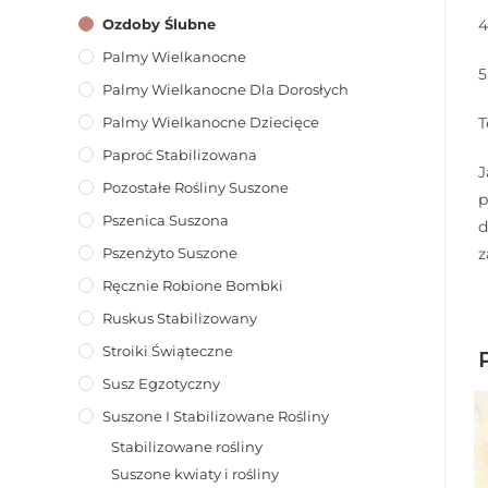
4
Ozdoby Ślubne
Palmy Wielkanocne
5
Palmy Wielkanocne Dla Dorosłych
T
Palmy Wielkanocne Dziecięce
Paproć Stabilizowana
J
Pozostałe Rośliny Suszone
p
Pszenica Suszona
d
z
Pszenżyto Suszone
Ręcznie Robione Bombki
Ruskus Stabilizowany
Stroiki Świąteczne
Susz Egzotyczny
Suszone I Stabilizowane Rośliny
Stabilizowane rośliny
Suszone kwiaty i rośliny