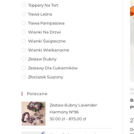
Toppery Na Tort
Trawa Leśna
Trawa Pampasowa
Wianki Na Drzwi
Wianki Świąteczne
Wianki Wielkanocne
Zestaw Ślubny
Zestawy Dla Cukierników
Złociszek Suszony
Bu
w
Polecane
B
Zestaw ślubny Lavender
p
Harmony №96
30.00
zł
–
875.00
zł
2
D