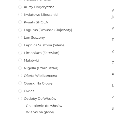
Kursy Florystyczne
W
Kwiatowe Mieszanki
j
Kwiaty SHOLA
W
Lagurus (dmuszek Jajowaty)
Len Suszony
T
Lepnica Suszona (Silene)
Z
Limonium (zatrwian)
Makówki
Z
Nigella (Czarnuszka)
P
Oferta Wielkanocna
Opaski Na Głowę
1
Owies
2
Ozdoby Do Włosów
Grzebienie do włosów
3
Wianki na głowę