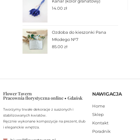
Kanar (kolor granatowy)
14.00
zł
Ozdoba do kieszonki Pana
Młodego №7
85.00
zł
Flower Tavern
NAWIGACJA
Pracownia florystyczna online • Gdańsk
Home
Tworzymy trwałe dekoracje z suszonych i
Sklep
stabilizowanych kwiatów.
Ręcznie wykonane kompozycje na prezent, ślub
Kontakt
i eleganckie wnętrza.
Poradnik