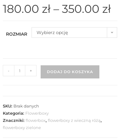
180.00
zł
–
350.00
zł
Wybierz opcję
ROZMIAR
-
+
DODAJ DO KOSZYKA
SKU:
Brak danych
Kategoria:
Flowerboxy
Znaczniki:
flowerbox
,
flowerboxy z wieczną różą
,
flowerboxy zielone