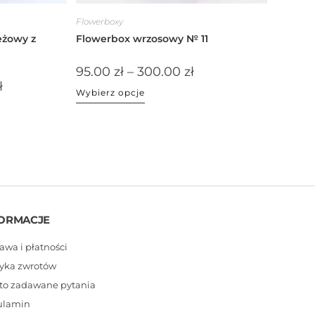
Flowerboxy
eżowy z
Flowerbox wrzosowy № 11
95.00
zł
–
300.00
zł
ł
Wybierz opcje
ORMACJE
awa i płatności
tyka zwrotów
to zadawane pytania
ulamin