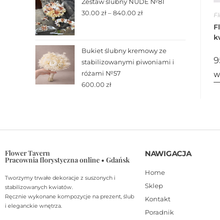
Zestaw ślubny NUDE №81
30.00
zł
–
840.00
zł
F
F
k
Bukiet ślubny kremowy ze
9
stabilizowanymi piwoniami i
różami №57
W
600.00
zł
Flower Tavern
NAWIGACJA
Pracownia florystyczna online • Gdańsk
Home
Tworzymy trwałe dekoracje z suszonych i
Sklep
stabilizowanych kwiatów.
Ręcznie wykonane kompozycje na prezent, ślub
Kontakt
i eleganckie wnętrza.
Poradnik