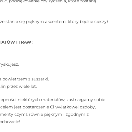
uć, podziękowanie czy życzenia, które zostaną
kże stanie się pięknym akcentem, który będzie cieszył
TÓW I TRAW : ⠀
ryskujesz. ⠀
m powietrzem z suszarki. ⠀
in przez wiele lat. ⠀
tępności niektórych materiałów, zastrzegamy sobie
lem jest dostarczenie Ci wyjątkowej ozdoby,
elementy czymś równie pięknym i zgodnym z
bdarzacie!