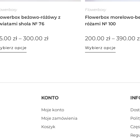
lowerboxy
Flowerboxy
lowerbox beżowo-różówy z
Flowerbox morelowo-b
wiatami shola № 76
różami № 100
5.00
zł
–
300.00
zł
200.00
zł
–
390.00
z
ybierz opcje
Wybierz opcje
KONTO
INF
Moje konto
Dost
Moje zamówienia
Poli
Koszyk
Częs
Reg