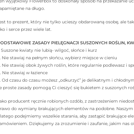
en wyjątkowy Flowerbox to doskonały sposób na przekazanie ucz
apamiętane na długo.
est to prezent, który nie tylko ucieszy obdarowaną osobę, ale ta
ko i serce przez wiele lat.
ODSTAWOWE ZASADY PIELĘGNACJI SUSZONYCH ROŚLIN, KWIA
. Suszone kwiaty nie lubią- wilgoć, słońce i kurz ⠀
. Nie stawiaj na pełnym słońcu, wybierz miejsce w cieniu ⠀
. Nie stawiaj obok żywych roślin, które regularnie podlewasz i sp
. Nie stawiaj w łazience ⠀
. Od czasu do czasu możesz „odkurzyć” je delikatnym i chłodny
e proste zasady pomogą Ci cieszyć się bukietem z suszonych rośl
ako producent ręcznie robionych ozdób, z zastrzeżeniem niedos
rawo do wymiany brakujących elementów na podobne. Naszym ce
latego podejmiemy wszelkie starania, aby zastąpić brakujące 
amówieniem. Dziękujemy za zrozumienie i zaufanie, jakim nas o