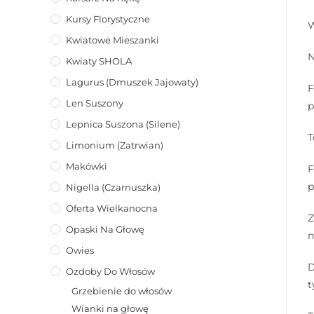
Kursy Florystyczne
W
Kwiatowe Mieszanki
N
Kwiaty SHOLA
Lagurus (dmuszek Jajowaty)
F
Len Suszony
p
Lepnica Suszona (Silene)
T
Limonium (zatrwian)
Makówki
F
p
Nigella (Czarnuszka)
Oferta Wielkanocna
Z
Opaski Na Głowę
n
Owies
D
Ozdoby Do Włosów
t
Grzebienie do włosów
Wianki na głowę