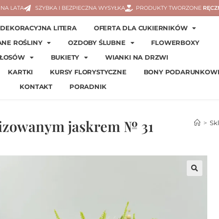
NA LATA
SZYBKA I BEZPIECZNA WYSYŁKA
PRODUKTY TWORZONE
RĘCZ
DEKORACYJNA LITERA
OFERTA DLA CUKIERNIKÓW
ANE ROŚLINY
OZDOBY ŚLUBNE
FLOWERBOXY
WŁOSÓW
BUKIETY
WIANKI NA DRZWI
KARTKI
KURSY FLORYSTYCZNE
BONY PODARUNKOW
KONTAKT
PORADNIK
lizowanym jaskrem № 31
>
Sk