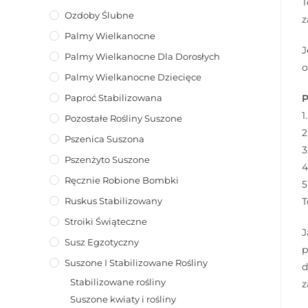
T
Ozdoby Ślubne
z
Palmy Wielkanocne
J
Palmy Wielkanocne Dla Dorosłych
o
Palmy Wielkanocne Dziecięce
Paproć Stabilizowana
P
1
Pozostałe Rośliny Suszone
2
Pszenica Suszona
3
Pszenżyto Suszone
4
Ręcznie Robione Bombki
5
Ruskus Stabilizowany
T
Stroiki Świąteczne
J
Susz Egzotyczny
p
Suszone I Stabilizowane Rośliny
d
Stabilizowane rośliny
z
Suszone kwiaty i rośliny