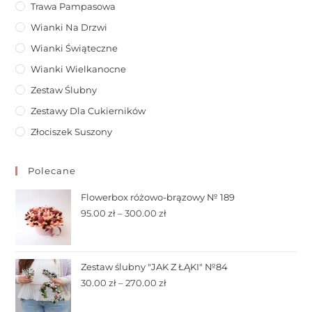
Trawa Pampasowa
Wianki Na Drzwi
Wianki Świąteczne
Wianki Wielkanocne
Zestaw Ślubny
Zestawy Dla Cukierników
Złociszek Suszony
Polecane
Flowerbox różowo-brązowy № 189
95.00
zł
–
300.00
zł
Zestaw ślubny "JAK Z ŁĄKI" №84
30.00
zł
–
270.00
zł