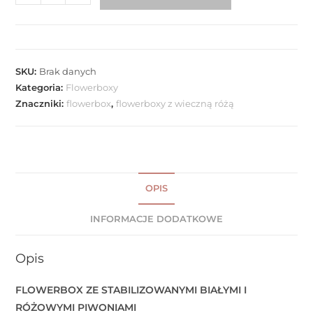
SKU:
Brak danych
Kategoria:
Flowerboxy
Znaczniki:
flowerbox
,
flowerboxy z wieczną różą
OPIS
INFORMACJE DODATKOWE
Opis
FLOWERBOX ZE STABILIZOWANYMI BIAŁYMI I
RÓŻOWYMI PIWONIAMI