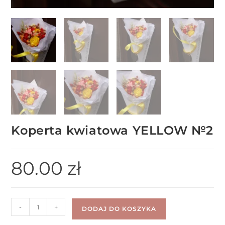
Koperta kwiatowa YELLOW №2
80.00
zł
-
+
DODAJ DO KOSZYKA