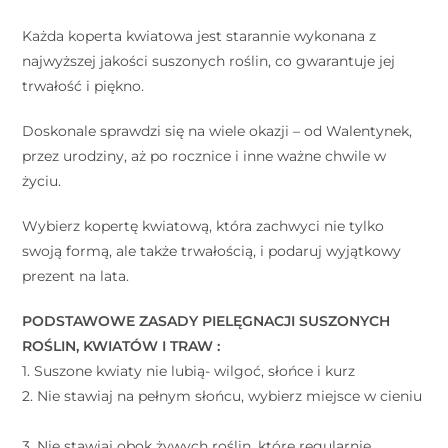
Każda koperta kwiatowa jest starannie wykonana z
najwyższej jakości suszonych roślin, co gwarantuje jej
trwałość i piękno.
Doskonale sprawdzi się na wiele okazji – od Walentynek,
przez urodziny, aż po rocznice i inne ważne chwile w
życiu.
Wybierz kopertę kwiatową, która zachwyci nie tylko
swoją formą, ale także trwałością, i podaruj wyjątkowy
prezent na lata.
PODSTAWOWE ZASADY PIELĘGNACJI SUSZONYCH
ROŚLIN, KWIATÓW I TRAW : ⠀
1. Suszone kwiaty nie lubią- wilgoć, słońce i kurz ⠀
2. Nie stawiaj na pełnym słońcu, wybierz miejsce w cieniu
⠀
3. Nie stawiaj obok żywych roślin, które regularnie