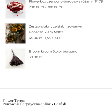
Flowerbox czerwono-bordowy z różami №178
200.00
zł
–
380.00
zł
Zestaw ślubny ze stabilizowanym
słonecznikiem №102
45.00
zł
–
1,530.00
zł
Broom broom (kolor burgund)
30.00
zł
Flower Tavern
Pracownia florystyczna online • Gdańsk