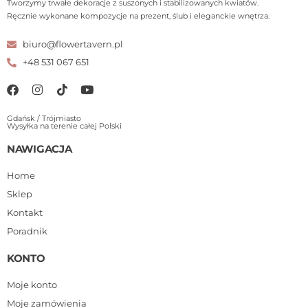
Tworzymy trwałe dekoracje z suszonych i stabilizowanych kwiatów.
Ręcznie wykonane kompozycje na prezent, ślub i eleganckie wnętrza.
biuro@flowertavern.pl
+48 531 067 651
Gdańsk / Trójmiasto
Wysyłka na terenie całej Polski
NAWIGACJA
Home
Sklep
Kontakt
Poradnik
KONTO
Moje konto
Moje zamówienia