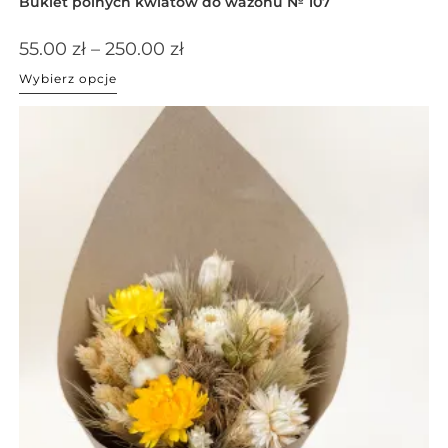
Bukiet polnych kwiatów do wazonu № 107
55.00
zł
–
250.00
zł
Wybierz opcje