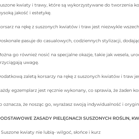
uszone kwiaty i trawy, które są wykorzystywane do tworzenia kor
ysoką jakość i estetykę.
orsarz na rękę z suszonych kwiatów i traw jest niezwykle wszech
oskonale pasuje do casualowych, codziennych stylizacji, dodaj
ożna go również nosić na specjalne okazje, takie jak wesela, ur
rzyciągają uwagę.
odatkową zaletą korsarzy na rękę z suszonych kwiatów i traw jes
ażdy egzemplarz jest ręcznie wykonany, co sprawia, że żaden kor
o oznacza, że nosząc go, wyrażasz swoją indywidualność i orygina
ODSTAWOWE ZASADY PIELĘGNACJI SUSZONYCH ROŚLIN, KW
. Suszone kwiaty nie lubią- wilgoć, słońce i kurz
⠀