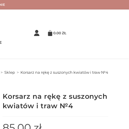
NIE
0.00
ZŁ
E
>
Sklep
>
Korsarz na rękę z suszonych kwiatów i traw №4
Korsarz na rękę z suszonych
kwiatów i traw №4
85.00
zł