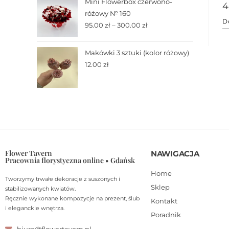
Mini Flowerbox czerwono-
4
różowy № 160
D
95.00
zł
–
300.00
zł
Makówki 3 sztuki (kolor różowy)
12.00
zł
Flower Tavern
NAWIGACJA
Pracownia florystyczna online • Gdańsk
Home
Tworzymy trwałe dekoracje z suszonych i
Sklep
stabilizowanych kwiatów.
Ręcznie wykonane kompozycje na prezent, ślub
Kontakt
i eleganckie wnętrza.
Poradnik