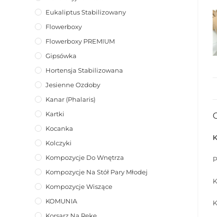
Eukaliptus Stabilizowany
Flowerboxy
Flowerboxy PREMIUM
Gipsówka
Hortensja Stabilizowana
Jesienne Ozdoby
Kanar (phalaris)
Kartki
Kocanka
K
Kolczyki
Kompozycje Do Wnętrza
P
Kompozycje Na Stół Pary Młodej
K
Kompozycje Wiszące
KOMUNIA
K
Korsarz Na Rękę