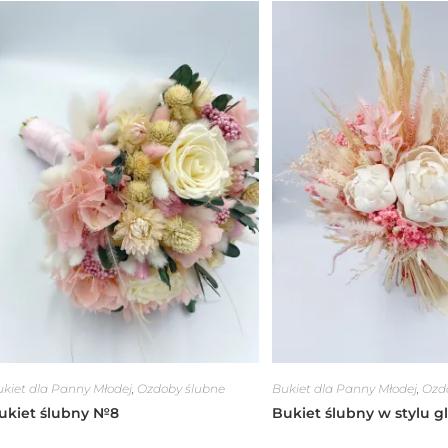
kiet dla Panny Młodej
,
Ozdoby ślubne
Bukiet dla Panny Młodej
,
Ozd
ukiet ślubny №8
Bukiet ślubny w stylu 