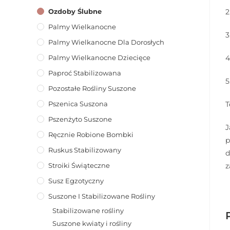
2
Ozdoby Ślubne
Palmy Wielkanocne
3
Palmy Wielkanocne Dla Dorosłych
4
Palmy Wielkanocne Dziecięce
Paproć Stabilizowana
5
Pozostałe Rośliny Suszone
T
Pszenica Suszona
Pszenżyto Suszone
J
Ręcznie Robione Bombki
p
Ruskus Stabilizowany
d
z
Stroiki Świąteczne
Susz Egzotyczny
Suszone I Stabilizowane Rośliny
Stabilizowane rośliny
Suszone kwiaty i rośliny