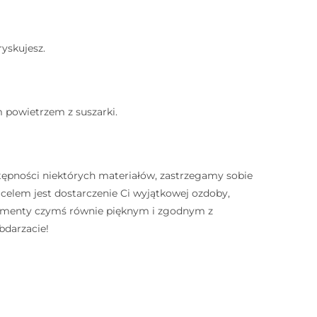
ryskujesz.
⠀
m powietrzem z suszarki.
⠀
tępności niektórych materiałów, zastrzegamy sobie
lem jest dostarczenie Ci wyjątkowej ozdoby,
elementy czymś równie pięknym i zgodnym z
bdarzacie!