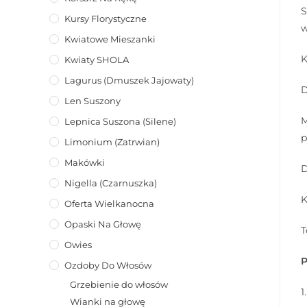
S
Kursy Florystyczne
w
Kwiatowe Mieszanki
K
Kwiaty SHOLA
Lagurus (dmuszek Jajowaty)
D
Len Suszony
M
Lepnica Suszona (Silene)
p
Limonium (zatrwian)
Makówki
D
Nigella (Czarnuszka)
K
Oferta Wielkanocna
Opaski Na Głowę
T
Owies
P
Ozdoby Do Włosów
Grzebienie do włosów
1
Wianki na głowę