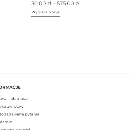
30.00
zł
–
575.00
zł
Wybierz opcje
ORMACJE
awa i płatności
tyka zwrotów
to zadawane pytania
ulamin
tyka prywatności