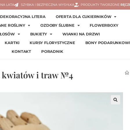
NA LATA
SZYBKA I BEZPIECZNA WYSYŁKA
PRODUKTY TWORZONE
RĘCZ
DEKORACYJNA LITERA
OFERTA DLA CUKIERNIKÓW
ANE ROŚLINY
OZDOBY ŚLUBNE
FLOWERBOXY
WŁOSÓW
BUKIETY
WIANKI NA DRZWI
KARTKI
KURSY FLORYSTYCZNE
BONY PODARUNKOW
KONTAKT
PORADNIK
h kwiatów i traw №4