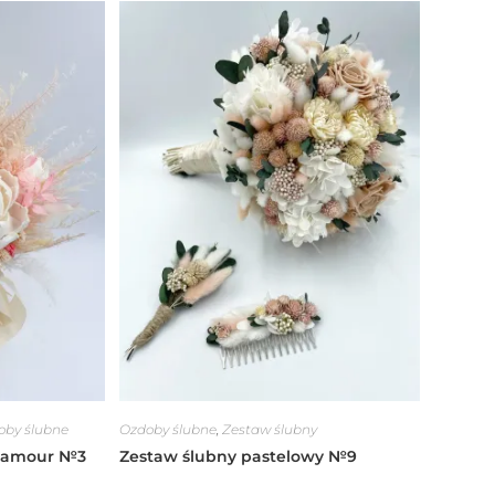
oby ślubne
Ozdoby ślubne
,
Zestaw ślubny
glamour №3
Zestaw ślubny pastelowy №9