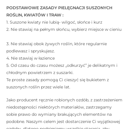
PODSTAWOWE ZASADY PIELĘGNACJI SUSZONYCH
ROŚLIN, KWIATÓW I TRAW : ⠀
1. Suszone kwiaty nie lubią- wilgoć, słońce i kurz ⠀
2. Nie stawiaj na pełnym słońcu, wybierz miejsce w cieniu
⠀
3. Nie stawiaj obok żywych roślin, które regularnie
podlewasz i spryskujesz. ⠀
4. Nie stawiaj w łazience ⠀
5. Od czasu do czasu możesz „odkurzyć” je delikatnym i
chłodnym powietrzem z suszarki. ⠀
Te proste zasady pomogą Ci cieszyć się bukietem z
suszonych roślin przez wiele lat. ⠀
Jako producent ręcznie robionych ozdób, z zastrzeżeniem
niedostępności niektórych materiałów, zastrzegamy
sobie prawo do wymiany brakujących elementów na
podobne. Naszym celem jest dostarczenie Ci wyjątkowej
ozdoby, dlatego podejmiemy wszelkie starania, aby