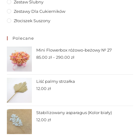
Zestaw Ślubny
Zestawy Dla Cukierników
Złociszek Suszony
Polecane
Mini Flowerbox różowo-beżowy № 27
85.00
zł
–
290.00
zł
Liść palmy strzałka
12.00
zł
Stabilizowany asparagus (Kolor biały)
12.00
zł