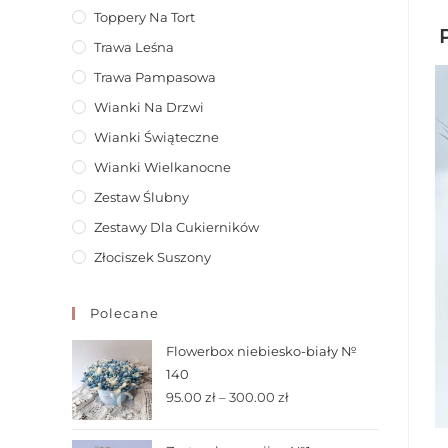
Toppery Na Tort
Trawa Leśna
Trawa Pampasowa
Wianki Na Drzwi
Wianki Świąteczne
Wianki Wielkanocne
Zestaw Ślubny
Zestawy Dla Cukierników
Złociszek Suszony
Polecane
Flowerbox niebiesko-biały №
140
95.00
zł
–
300.00
zł