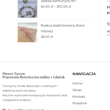
Zestaw komunijny №1
F
50.00
zł
–
300.00
zł
F
p
9
Ruskus stabilizowany (kolor
różowy)
W
28.00
zł
Flower Tavern
NAWIGACJA
Pracownia florystyczna online • Gdańsk
Home
Tworzymy trwałe dekoracje z suszonych i
Sklep
stabilizowanych kwiatów.
Ręcznie wykonane kompozycje na prezent, ślub
Kontakt
i eleganckie wnętrza.
Poradnik