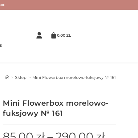
NIE
0.00
ZŁ
E
>
Sklep
>
Mini Flowerbox morelowo-fuksjowy № 161
Mini Flowerbox morelowo-
fuksjowy № 161
85.00
zł
–
290.00
zł