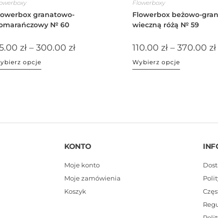
lowerboxy
Flowerboxy
lowerbox granatowo-
Flowerbox beżowo-gran
omarańczowy № 60
wieczną różą № 59
5.00
zł
–
300.00
zł
110.00
zł
–
370.00
zł
ybierz opcje
Wybierz opcje
KONTO
INF
Moje konto
Dost
Moje zamówienia
Poli
Koszyk
Częs
Reg
Poli