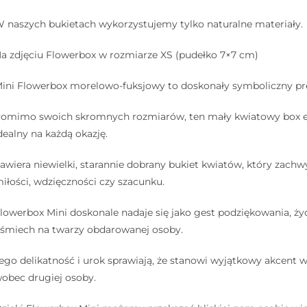
 naszych bukietach wykorzystujemy tylko naturalne materiały.
a zdjęciu Flowerbox w rozmiarze XS (pudełko 7×7 cm)
ini Flowerbox morelowo-fuksjowy to doskonały symboliczny pr
omimo swoich skromnych rozmiarów, ten mały kwiatowy box eman
dealny na każdą okazję.
awiera niewielki, starannie dobrany bukiet kwiatów, który zac
iłości, wdzięczności czy szacunku.
lowerbox Mini doskonale nadaje się jako gest podziękowania, ży
śmiech na twarzy obdarowanej osoby.
ego delikatność i urok sprawiają, że stanowi wyjątkowy akcent w 
obec drugiej osoby.