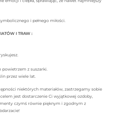
 emocji i ciepła, sprawiając, że nawet najmniejszy
symbolicznego i pełnego miłości.
TÓW I TRAW : ⠀
ryskujesz. ⠀
m powietrzem z suszarki. ⠀
in przez wiele lat. ⠀
tępności niektórych materiałów, zastrzegamy sobie
lem jest dostarczenie Ci wyjątkowej ozdoby,
elementy czymś równie pięknym i zgodnym z
bdarzacie!