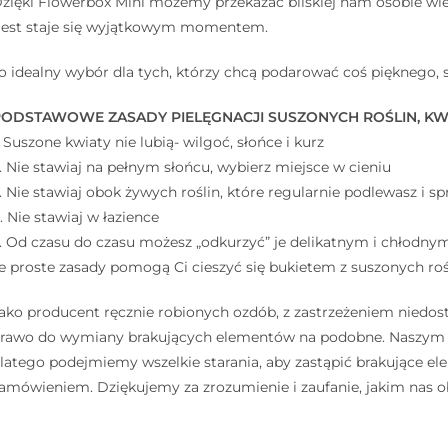
zięki Flowerbox Mini możemy przekazać bliskiej nam osobie wiele
est staje się wyjątkowym momentem.
o idealny wybór dla tych, którzy chcą podarować coś pięknego, 
ODSTAWOWE ZASADY PIELĘGNACJI SUSZONYCH ROŚLIN, KWIA
. Suszone kwiaty nie lubią- wilgoć, słońce i kurz ⠀
. Nie stawiaj na pełnym słońcu, wybierz miejsce w cieniu ⠀
. Nie stawiaj obok żywych roślin, które regularnie podlewasz i sp
. Nie stawiaj w łazience ⠀
. Od czasu do czasu możesz „odkurzyć” je delikatnym i chłodny
e proste zasady pomogą Ci cieszyć się bukietem z suszonych rośl
ako producent ręcznie robionych ozdób, z zastrzeżeniem niedos
rawo do wymiany brakujących elementów na podobne. Naszym ce
latego podejmiemy wszelkie starania, aby zastąpić brakujące 
amówieniem. Dziękujemy za zrozumienie i zaufanie, jakim nas o