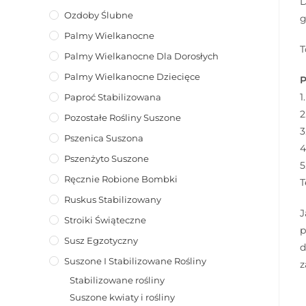
D
Ozdoby Ślubne
g
Palmy Wielkanocne
T
Palmy Wielkanocne Dla Dorosłych
Palmy Wielkanocne Dziecięce
P
1
Paproć Stabilizowana
2
Pozostałe Rośliny Suszone
3
Pszenica Suszona
4
Pszenżyto Suszone
5
Ręcznie Robione Bombki
T
Ruskus Stabilizowany
J
Stroiki Świąteczne
p
Susz Egzotyczny
d
Suszone I Stabilizowane Rośliny
z
Stabilizowane rośliny
Suszone kwiaty i rośliny