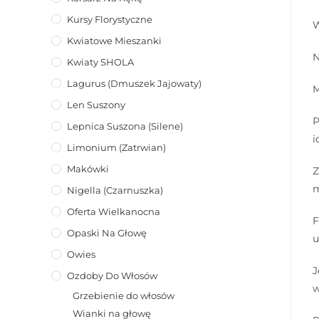
Kursy Florystyczne
W
Kwiatowe Mieszanki
N
Kwiaty SHOLA
Lagurus (dmuszek Jajowaty)
M
Len Suszony
P
Lepnica Suszona (Silene)
i
Limonium (zatrwian)
Makówki
Z
m
Nigella (Czarnuszka)
Oferta Wielkanocna
F
Opaski Na Głowę
u
Owies
J
Ozdoby Do Włosów
w
Grzebienie do włosów
Wianki na głowę