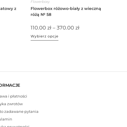
Flowerboxy
atowy z
Flowerbox różowo-biały z wieczną
różą № 58
110.00
zł
–
370.00
zł
Wybierz opcje
ORMACJE
awa i płatności
tyka zwrotów
to zadawane pytania
ulamin
tyka prywatności