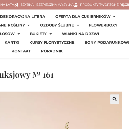
NA LATA
SZYBKA I BEZPIECZNA WYSYŁKA
PRODUKTY TWORZONE
RĘCZ
DEKORACYJNA LITERA
OFERTA DLA CUKIERNIKÓW
ANE ROŚLINY
OZDOBY ŚLUBNE
FLOWERBOXY
WŁOSÓW
BUKIETY
WIANKI NA DRZWI
KARTKI
KURSY FLORYSTYCZNE
BONY PODARUNKOW
KONTAKT
PORADNIK
uksjowy № 161