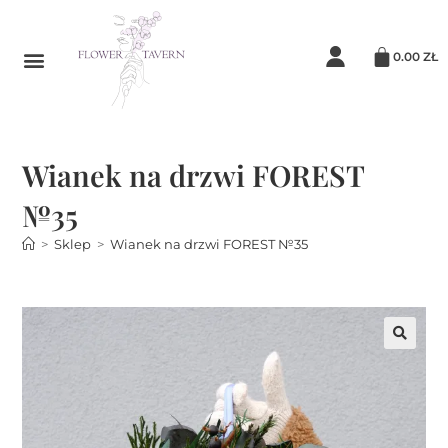
0.00
ZŁ
Wianek na drzwi FOREST
№35
>
Sklep
>
Wianek na drzwi FOREST №35