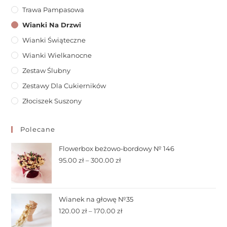
Trawa Pampasowa
Wianki Na Drzwi
Wianki Świąteczne
Wianki Wielkanocne
Zestaw Ślubny
Zestawy Dla Cukierników
Złociszek Suszony
Polecane
Flowerbox beżowo-bordowy № 146
95.00
zł
–
300.00
zł
Wianek na głowę №35
120.00
zł
–
170.00
zł