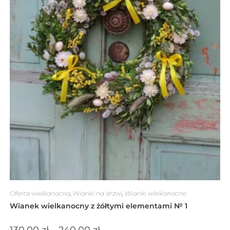
Oferta wielkanocna
,
Wianki na drzwi
,
Wianki wielkanocne
Wianek wielkanocny z żółtymi elementami № 1