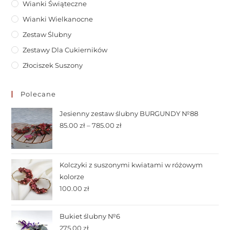
Wianki Świąteczne
Wianki Wielkanocne
Zestaw Ślubny
Zestawy Dla Cukierników
Złociszek Suszony
Polecane
Jesienny zestaw ślubny BURGUNDY №88
85.00
zł
–
785.00
zł
Kolczyki z suszonymi kwiatami w różowym
kolorze
100.00
zł
Bukiet ślubny №6
275.00
zł