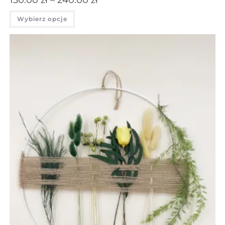
130.00
zł
–
240.00
zł
Wybierz opcje