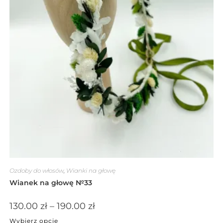
Ozdoby do włosów
,
Wianki na głowę
Wianek na głowę №33
130.00
zł
–
190.00
zł
Wybierz opcje