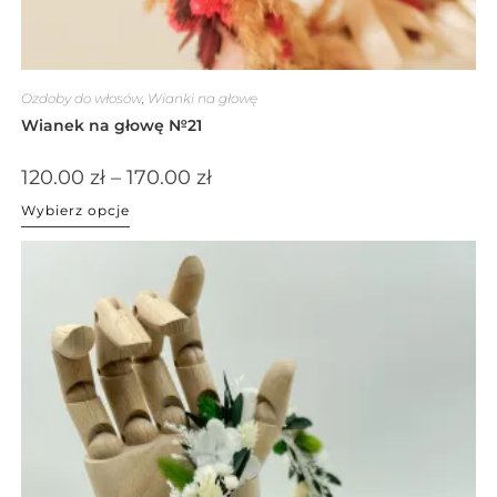
Ozdoby do włosów
,
Wianki na głowę
Wianek na głowę №21
120.00
zł
–
170.00
zł
Wybierz opcje