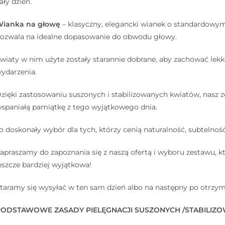
ały dzień.
ianka na głowę
– klasyczny, elegancki wianek o standardowym
ozwala na idealne dopasowanie do obwodu głowy.
wiaty w nim użyte zostały starannie dobrane, aby zachować lekko
ydarzenia.
zięki zastosowaniu suszonych i stabilizowanych kwiatów, nasz z
spaniałą pamiątkę z tego wyjątkowego dnia.
o doskonały wybór dla tych, którzy cenią naturalność, subtelność
apraszamy do zapoznania się z naszą ofertą i wyboru zestawu, kt
eszcze bardziej wyjątkowa!
taramy się wysyłać w ten sam dzień albo na następny po otrzym
PODSTAWOWE ZASADY PIELĘGNACJI SUSZONYCH /STABILIZO