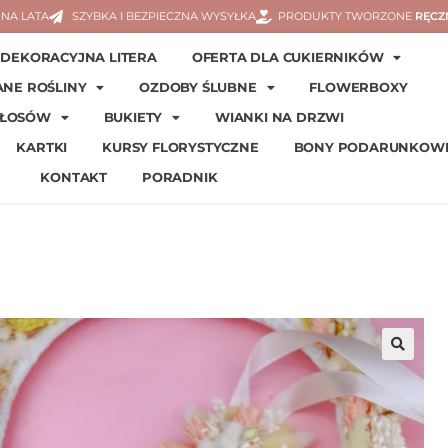
NA LATA
SZYBKA I BEZPIECZNA WYSYŁKA
PRODUKTY TWORZONE
RĘCZ
DEKORACYJNA LITERA
OFERTA DLA CUKIERNIKÓW
ANE ROŚLINY
OZDOBY ŚLUBNE
FLOWERBOXY
WŁOSÓW
BUKIETY
WIANKI NA DRZWI
KARTKI
KURSY FLORYSTYCZNE
BONY PODARUNKOW
KONTAKT
PORADNIK