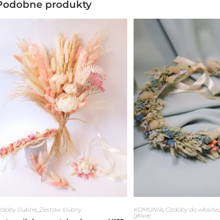
Podobne produkty
zdoby ślubne
,
Zestaw ślubny
KOMUNIA
,
Ozdoby do włosów
głowę