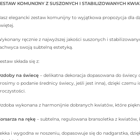
ZESTAW KOMUNIJNY Z SUSZONYCH I STABILIZOWANYCH KWI
asz elegancki zestaw komunijny to wyjątkowa propozycja dla d
więtej.
ykonany ręcznie z najwyższej jakości suszonych i stabilizowanyc
achwyca swoją subtelną estetyką.
estaw składa się z:
zdoby na świecę
– delikatna dekoracja dopasowana do świecy o
rosimy o podanie średnicy świecy, jeśli jest inna), dzięki czemu i
roczystości.
zdoba wykonana z harmonijnie dobranych kwiatów, które piękni
orsarza na rękę
– subtelna, regulowana bransoletka z kwiatów, 
ekka i wygodna w noszeniu, dopasowuje się do nadgarstka, dzi