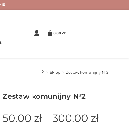
NIE
0.00
ZŁ
E
>
Sklep
>
Zestaw komunijny №2
Zestaw komunijny №2
50.00
zł
–
300.00
zł