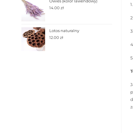
Owies (kolor lawendowy)
1
14.00
zł
2
Lotos naturalny
3
12.00
zł
4
5
T
J
p
d
z