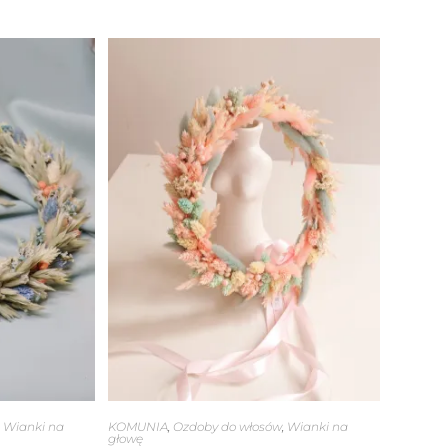
,
Wianki na
KOMUNIA
,
Ozdoby do włosów
,
Wianki na
głowę