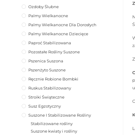
Ozdoby Ślubne
Palmy Wielkanocne
N
Ś
Palmy Wielkanocne Dla Dorosłych
Palmy Wielkanocne Dziecięce
W
Paproć Stabilizowana
z
Pozostałe Rośliny Suszone
Z
Pszenica Suszona
Pszenżyto Suszone
O
Ręcznie Robione Bombki
p
u
Ruskus Stabilizowany
Stroiki Świąteczne
O
Susz Egzotyczny
K
Suszone I Stabilizowane Rośliny
Stabilizowane rośliny
L
Suszone kwiaty i rośliny