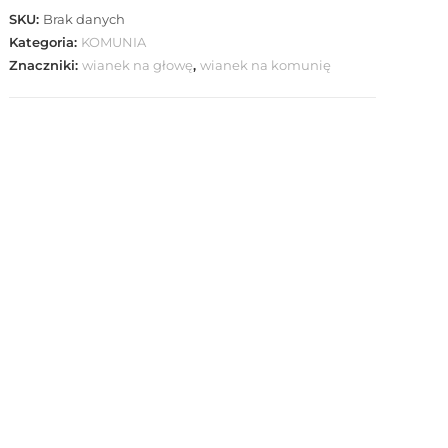
SKU:
Brak danych
Kategoria:
KOMUNIA
Znaczniki:
wianek na głowę
,
wianek na komunię