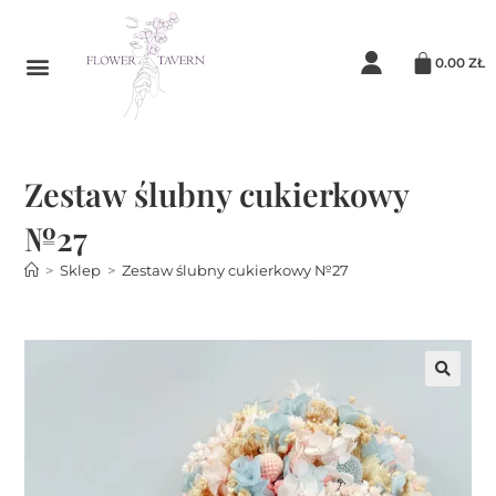
0.00
ZŁ
Zestaw ślubny cukierkowy
№27
>
Sklep
>
Zestaw ślubny cukierkowy №27