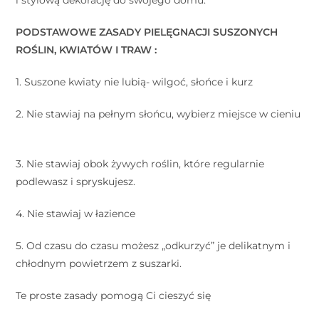
i stylową dekorację do swojego domu.
PODSTAWOWE ZASADY PIELĘGNACJI SUSZONYCH
ROŚLIN, KWIATÓW I TRAW :
⠀
1. Suszone kwiaty nie lubią- wilgoć, słońce i kurz
⠀
2. Nie stawiaj na pełnym słońcu, wybierz miejsce w cieniu
⠀
3. Nie stawiaj obok żywych roślin, które regularnie
podlewasz i spryskujesz.
⠀
4. Nie stawiaj w łazience
⠀
5. Od czasu do czasu możesz „odkurzyć” je delikatnym i
chłodnym powietrzem z suszarki.
⠀
Te proste zasady pomogą Ci cieszyć się