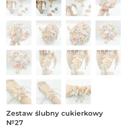
Zestaw ślubny cukierkowy
№27