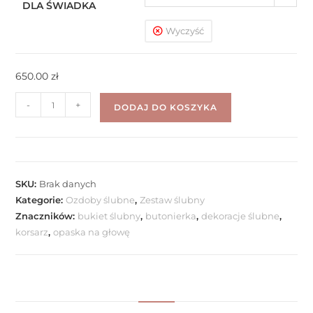
DLA ŚWIADKA
dla Świadka
Wyczyść
650.00
zł
-
+
DODAJ DO KOSZYKA
SKU:
Brak danych
Kategorie:
Ozdoby ślubne
,
Zestaw ślubny
Znaczników:
bukiet ślubny
,
butonierka
,
dekoracje ślubne
,
korsarz
,
opaska na głowę