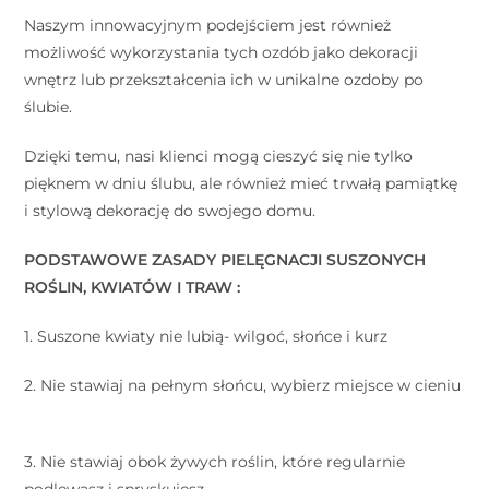
Naszym innowacyjnym podejściem jest również
możliwość wykorzystania tych ozdób jako dekoracji
wnętrz lub przekształcenia ich w unikalne ozdoby po
ślubie.
Dzięki temu, nasi klienci mogą cieszyć się nie tylko
pięknem w dniu ślubu, ale również mieć trwałą pamiątkę
i stylową dekorację do swojego domu.
PODSTAWOWE ZASADY PIELĘGNACJI SUSZONYCH
ROŚLIN, KWIATÓW I TRAW :
⠀
1. Suszone kwiaty nie lubią- wilgoć, słońce i kurz ⠀
2. Nie stawiaj na pełnym słońcu, wybierz miejsce w cieniu
⠀
3. Nie stawiaj obok żywych roślin, które regularnie
podlewasz i spryskujesz. ⠀