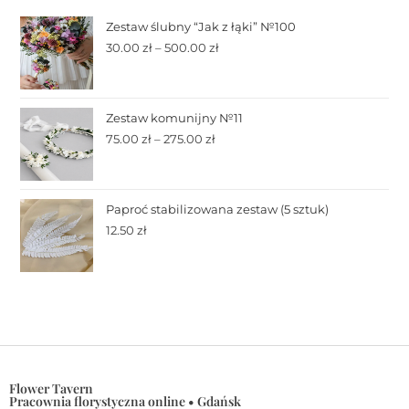
Zestaw ślubny “Jak z łąki” №100
30.00
zł
–
500.00
zł
Zestaw komunijny №11
75.00
zł
–
275.00
zł
Paproć stabilizowana zestaw (5 sztuk)
12.50
zł
Flower Tavern
Pracownia florystyczna online • Gdańsk