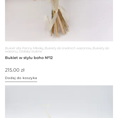
Bukiet dla Panny Młodej
,
Bukiety do średnich wazonów
,
Bukiety do
wazonu
,
Ozdoby ślubne
Bukiet w stylu boho №12
215.00
zł
Dodaj do koszyka