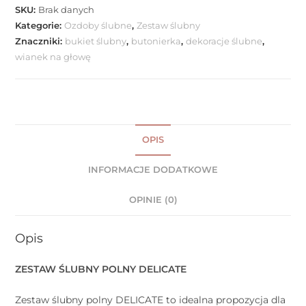
SKU:
Brak danych
Kategorie:
Ozdoby ślubne
,
Zestaw ślubny
Znaczniki:
bukiet ślubny
,
butonierka
,
dekoracje ślubne
,
wianek na głowę
OPIS
INFORMACJE DODATKOWE
OPINIE (0)
Opis
ZESTAW ŚLUBNY POLNY DELICATE
Zestaw ślubny polny DELICATE to idealna propozycja dla