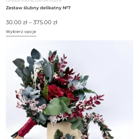
Ozdoby ślubne
,
Zestaw ślubny
Zestaw ślubny delikatny №7
30.00
zł
–
375.00
zł
Wybierz opcje