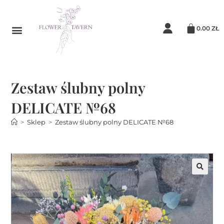
0.00
ZŁ
Zestaw ślubny polny
DELICATE №68
>
Sklep
>
Zestaw ślubny polny DELICATE №68