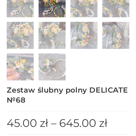
Zestaw ślubny polny DELICATE
№68
45.00
zł
–
645.00
zł