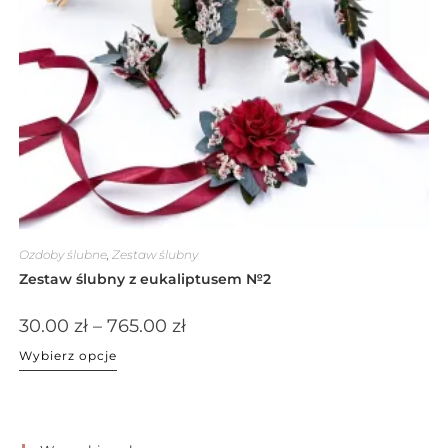
Ozdoby ślubne
,
Zestaw ślubny
Zestaw ślubny z eukaliptusem №2
30.00
zł
–
765.00
zł
Wybierz opcje