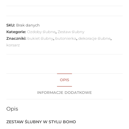
SKU:
Brak danych
Kategorie:
Ozdoby ślubne
,
Zestaw ślubny
Znaczniki:
bukiet ślubny
,
butonierka
,
dekoracje ślubne
,
korsarz
OPIS
INFORMACJE DODATKOWE
Opis
ZESTAW ŚLUBNY W STYLU BOHO