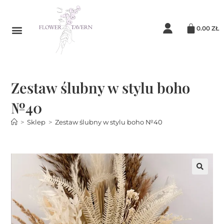
0.00
ZŁ
Zestaw ślubny w stylu boho
№40
>
Sklep
>
Zestaw ślubny w stylu boho №40