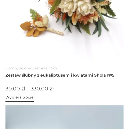
Ozdoby ślubne
,
Zestaw ślubny
Zestaw ślubny z eukaliptusem i kwiatami Shola №5
30.00
zł
–
330.00
zł
Wybierz opcje