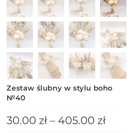
Zestaw ślubny w stylu boho
№40
30.00
zł
–
405.00
zł