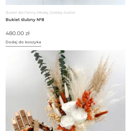
Bukiet dla Panny Młodej
,
Ozdoby ślubne
Bukiet ślubny №8
480.00
zł
Dodaj do koszyka