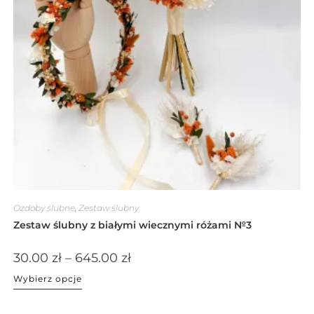
Ozdoby ślubne
,
Zestaw ślubny
Zestaw ślubny z białymi wiecznymi różami №3
30.00
zł
–
645.00
zł
Wybierz opcje