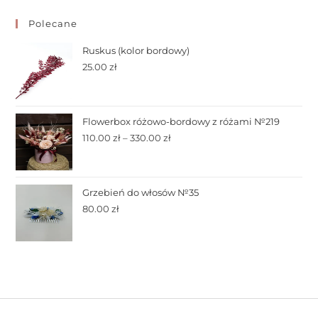
Polecane
Ruskus (kolor bordowy)
25.00
zł
Flowerbox różowo-bordowy z różami №219
110.00
zł
–
330.00
zł
Grzebień do włosów №35
80.00
zł