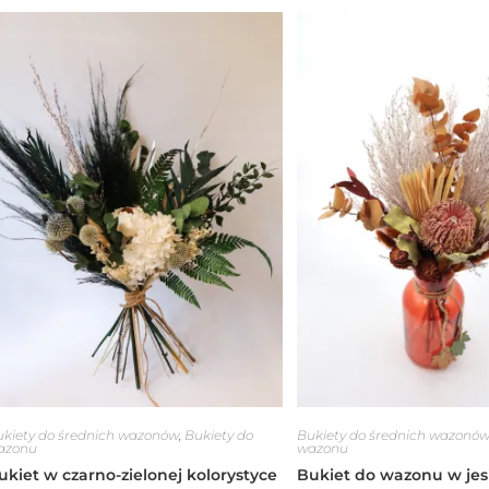
ukiety do średnich wazonów
,
Bukiety do
Bukiety do średnich wazonó
azonu
wazonu
ukiet w czarno-zielonej kolorystyce
Bukiet do wazonu w jes