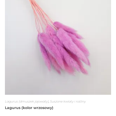
Lagurus (dmuszek jajowaty)
,
Suszone kwiaty i rośliny
Lagurus (kolor wrzosowy)