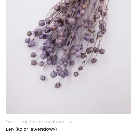
Len suszony
,
Suszone kwiaty i rośliny
Len (kolor lawendowy)