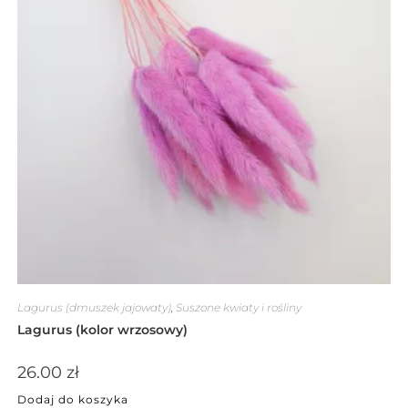
Lagurus (dmuszek jajowaty)
,
Suszone kwiaty i rośliny
Lagurus (kolor wrzosowy)
26.00
zł
Dodaj do koszyka