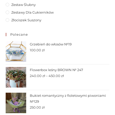
Zestaw Ślubny
Zestawy Dla Cukierników
Złociszek Suszony
Polecane
Grzebień do włosów №19
100.00
zł
Flowerbox leśny BROWN № 247
240.00
zł
–
450.00
zł
Bukiet romantyczny z fioletowymi piwoniami
№129
250.00
zł