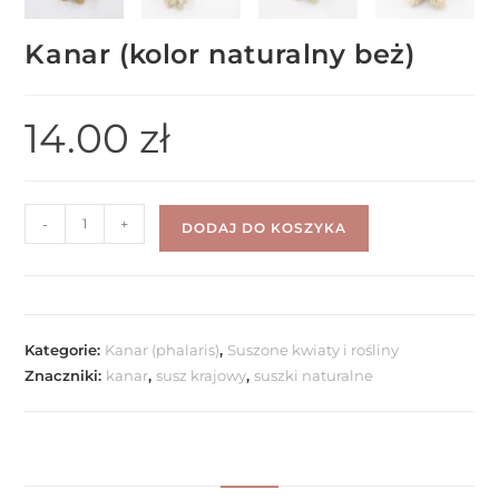
Kanar (kolor naturalny beż)
14.00
zł
-
+
DODAJ DO KOSZYKA
Kategorie:
Kanar (phalaris)
,
Suszone kwiaty i rośliny
Znaczniki:
kanar
,
susz krajowy
,
suszki naturalne