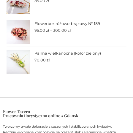
85.00
zł
Flowerbox różowo-brązowy № 189
95.00
zł
–
300.00
zł
Palma wielkanocna (kolor zielony)
70.00
zł
Flower Tavern
Pracownia florystyczna online • Gdańsk
Tworzymy trwałe dekoracje z suszonych i stabilizowanych kwiatów.
Ręcznie wykonane kompozycje na prezent, ślub i eleganckie wnętrza.