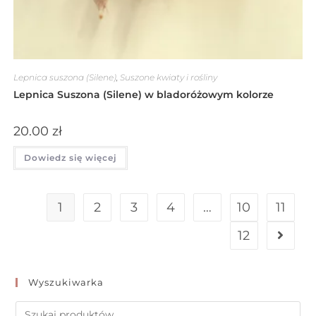
Lepnica suszona (Silene)
,
Suszone kwiaty i rośliny
Lepnica Suszona (Silene) w bladoróżowym kolorze
20.00
zł
Dowiedz się więcej
1
2
3
4
…
10
11
12
Wyszukiwarka