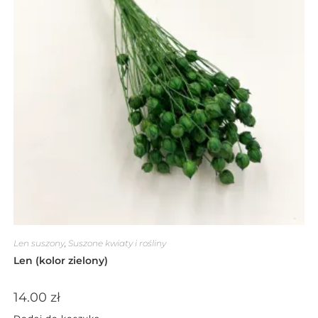
Len suszony
,
Suszone kwiaty i rośliny
Len (kolor zielony)
14.00
zł