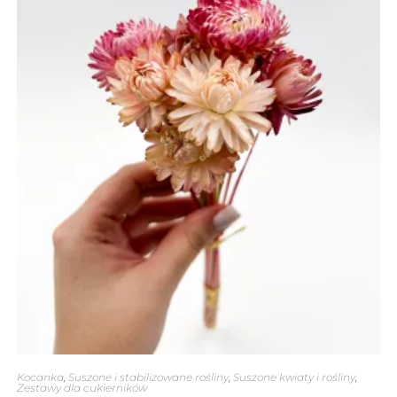
Kocanka
,
Suszone i stabilizowane rośliny
,
Suszone kwiaty i rośliny
,
Zestawy dla cukierników