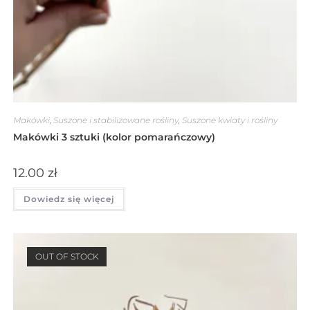
Makówki
,
Suszone i stabilizowane rośliny
,
Suszone kwiaty i rośliny
Makówki 3 sztuki (kolor pomarańczowy)
12.00
zł
Dowiedz się więcej
OUT OF STOCK