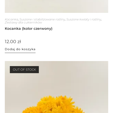
Kocanka
,
Suszone i stabilizowane rośliny
,
Suszone kwiaty i rośliny
,
Zestawy dla cukierników
Kocanka (kolor czerwony)
12.00
zł
Dodaj do koszyka
OUT OF STOCK