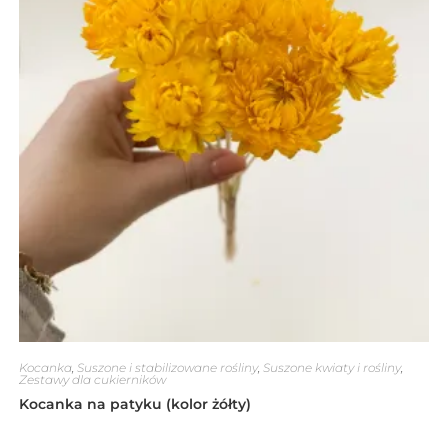
Kocanka
,
Suszone i stabilizowane rośliny
,
Suszone kwiaty i rośliny
,
Zestawy dla cukierników
Kocanka na patyku (kolor żółty)