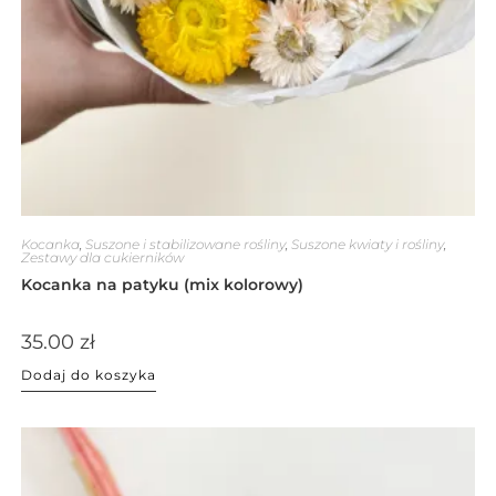
Kocanka
,
Suszone i stabilizowane rośliny
,
Suszone kwiaty i rośliny
,
Zestawy dla cukierników
Kocanka na patyku (mix kolorowy)
35.00
zł
Dodaj do koszyka