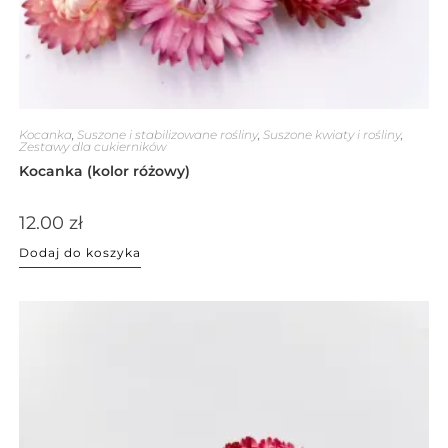
Kocanka
,
Suszone i stabilizowane rośliny
,
Suszone kwiaty i rośliny
,
Zestawy dla cukierników
Kocanka (kolor różowy)
12.00
zł
Dodaj do koszyka