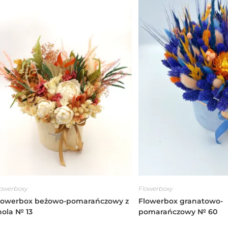
lowerboxy
Flowerboxy
lowerbox beżowo-pomarańczowy z
Flowerbox granatowo-
hola № 13
pomarańczowy № 60