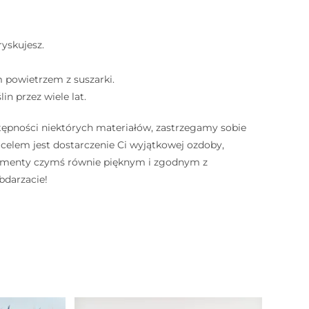
ryskujesz. ⠀
m powietrzem z suszarki. ⠀
in przez wiele lat. ⠀
tępności niektórych materiałów, zastrzegamy sobie
lem jest dostarczenie Ci wyjątkowej ozdoby,
elementy czymś równie pięknym i zgodnym z
bdarzacie!