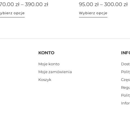
70.00
zł
–
390.00
zł
95.00
zł
–
300.00
zł
ybierz opcje
Wybierz opcje
KONTO
INF
Moje konto
Dost
Moje zamówienia
Poli
Koszyk
Częs
Reg
Poli
Info