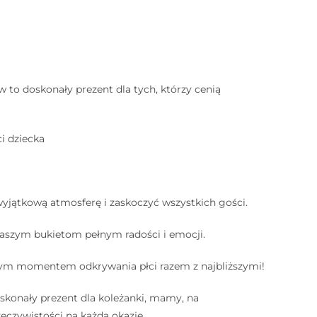
 to doskonały prezent dla tych, którzy cenią
i dziecka
wyjątkową atmosferę i zaskoczyć wszystkich gości.
 naszym bukietom pełnym radości i emocji.
ącym momentem odkrywania płci razem z najbliższymi!
skonały prezent dla koleżanki, mamy, na
eczywistości na każdą okazję.