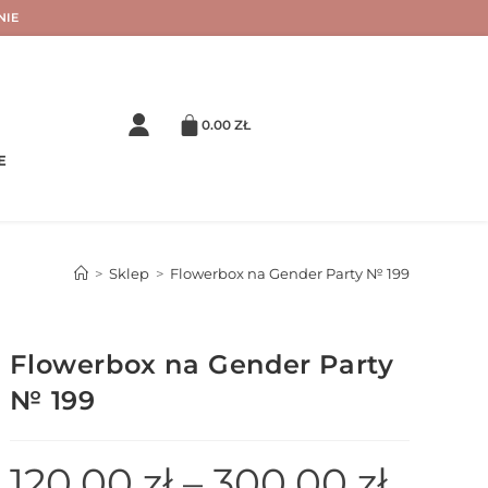
NIE
0.00
ZŁ
E
>
Sklep
>
Flowerbox na Gender Party № 199
Flowerbox na Gender Party
№ 199
120.00
zł
–
300.00
zł