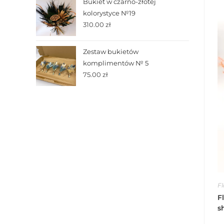
Bukiet w czarno-złotej
kolorystyce №19
310.00
zł
Zestaw bukietów
komplimentów № 5
75.00
zł
F
F
s