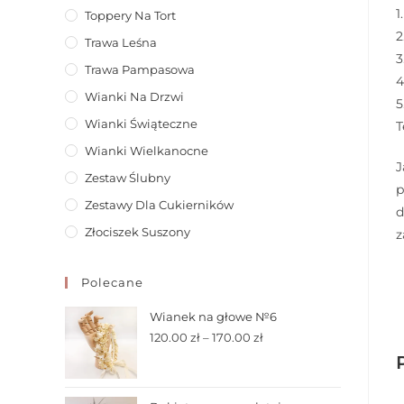
1
Toppery Na Tort
2
Trawa Leśna
3
Trawa Pampasowa
4
Wianki Na Drzwi
5
Wianki Świąteczne
T
Wianki Wielkanocne
J
Zestaw Ślubny
p
Zestawy Dla Cukierników
d
Złociszek Suszony
z
Polecane
Wianek na głowe №6
120.00
zł
–
170.00
zł