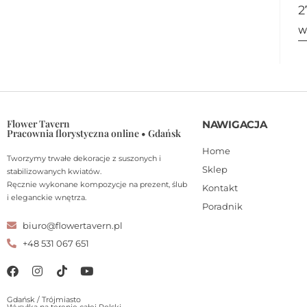
2
W
Flower Tavern
NAWIGACJA
Pracownia florystyczna online • Gdańsk
Home
Tworzymy trwałe dekoracje z suszonych i
Sklep
stabilizowanych kwiatów.
Ręcznie wykonane kompozycje na prezent, ślub
Kontakt
i eleganckie wnętrza.
Poradnik
biuro@flowertavern.pl
+48 531 067 651
Gdańsk / Trójmiasto
Wysyłka na terenie całej Polski