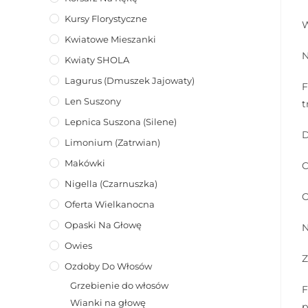
Kursy Florystyczne
W
Kwiatowe Mieszanki
N
Kwiaty SHOLA
Lagurus (dmuszek Jajowaty)
F
Len Suszony
t
Lepnica Suszona (Silene)
D
Limonium (zatrwian)
Makówki
C
Nigella (Czarnuszka)
O
Oferta Wielkanocna
Opaski Na Głowę
N
Owies
Z
Ozdoby Do Włosów
Grzebienie do włosów
F
Wianki na głowę
p