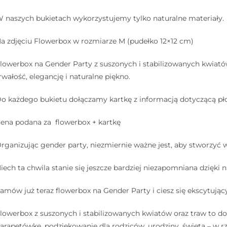
 naszych bukietach wykorzystujemy tylko naturalne materiały.
a zdjęciu Flowerbox w rozmiarze M (pudełko 12×12 cm)
lowerbox na Gender Party z suszonych i stabilizowanych kwiatów
rwałość, elegancję i naturalne piękno.
o każdego bukietu dołączamy kartkę z informacją dotyczącą płc
ena podana za flowerbox + kartkę
rganizując gender party, niezmiernie ważne jest, aby stworzyć 
iech ta chwila stanie się jeszcze bardziej niezapomniana dzięki
amów już teraz flowerbox na Gender Party i ciesz się ekscytuj
lowerbox z suszonych i stabilizowanych kwiatów oraz traw to do
arapetówkę, podziękowanie dla rodziców, urodziny, święta – w rz