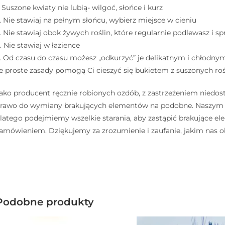
. Suszone kwiaty nie lubią- wilgoć, słońce i kurz ⠀
. Nie stawiaj na pełnym słońcu, wybierz miejsce w cieniu ⠀
. Nie stawiaj obok żywych roślin, które regularnie podlewasz i sp
. Nie stawiaj w łazience ⠀
. Od czasu do czasu możesz „odkurzyć” je delikatnym i chłodny
e proste zasady pomogą Ci cieszyć się bukietem z suszonych rośl
ako producent ręcznie robionych ozdób, z zastrzeżeniem niedos
rawo do wymiany brakujących elementów na podobne. Naszym ce
latego podejmiemy wszelkie starania, aby zastąpić brakujące 
amówieniem. Dziękujemy za zrozumienie i zaufanie, jakim nas o
Podobne produkty