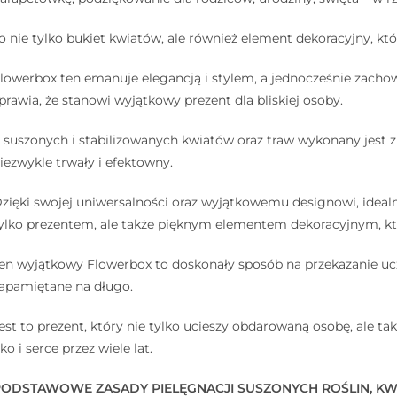
o nie tylko bukiet kwiatów, ale również element dekoracyjny, kt
lowerbox ten emanuje elegancją i stylem, a jednocześnie zachowu
prawia, że stanowi wyjątkowy prezent dla bliskiej osoby.
 suszonych i stabilizowanych kwiatów oraz traw wykonany jest z d
iezwykle trwały i efektowny.
zięki swojej uniwersalności oraz wyjątkowemu designowi, idealn
ylko prezentem, ale także pięknym elementem dekoracyjnym, któr
en wyjątkowy Flowerbox to doskonały sposób na przekazanie ucz
apamiętane na długo.
est to prezent, który nie tylko ucieszy obdarowaną osobę, ale ta
ko i serce przez wiele lat.
ODSTAWOWE ZASADY PIELĘGNACJI SUSZONYCH ROŚLIN, KWIA