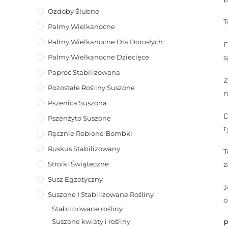
Ozdoby Ślubne
T
Palmy Wielkanocne
Palmy Wielkanocne Dla Dorosłych
F
Palmy Wielkanocne Dziecięce
s
Paproć Stabilizowana
Z
Pozostałe Rośliny Suszone
n
Pszenica Suszona
D
Pszenżyto Suszone
t
Ręcznie Robione Bombki
Ruskus Stabilizowany
T
Stroiki Świąteczne
z
Susz Egzotyczny
J
Suszone I Stabilizowane Rośliny
o
Stabilizowane rośliny
Suszone kwiaty i rośliny
P