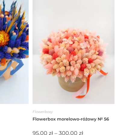
Flowerboxy
Flowerbox morelowo-różowy № 56
95.00
zł
–
300.00
zł