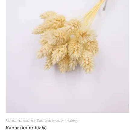
Kanar (phalaris)
,
Suszone kwiaty i rośliny
Kanar (kolor biały)