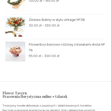
135.00
zł
–
195.00
zł
Zestaw ślubny w stylu vintage №38
30.00
zł
–
530.00
zł
Flowerbox beżowo-różówy z kwiatami shola №
76
95.00
zł
–
300.00
zł
Flower Tavern
Pracownia florystyczna online • Gdańsk
Tworzymy trwałe dekoracje z suszonych i stabilizowanych kwiatów.
Ręcznie wykonane kompozycje na prezent, ślub i eleganckie wnętrza.