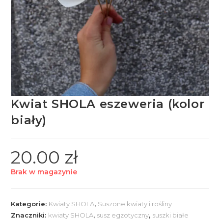
Kwiat SHOLA eszeweria (kolor
biały)
20.00
zł
Brak w magazynie
Kategorie:
Kwiaty SHOLA
,
Suszone kwiaty i rośliny
Znaczniki:
kwiaty SHOLA
,
susz egzotyczny
,
suszki białe