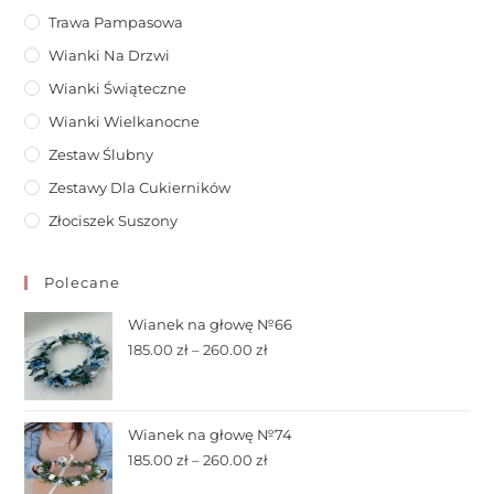
Trawa Pampasowa
Wianki Na Drzwi
Wianki Świąteczne
Wianki Wielkanocne
Zestaw Ślubny
Zestawy Dla Cukierników
Złociszek Suszony
Polecane
Wianek na głowę №66
185.00
zł
–
260.00
zł
Wianek na głowę №74
185.00
zł
–
260.00
zł