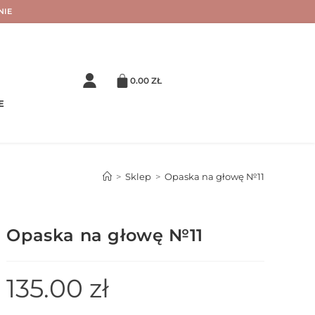
NIE
0.00
ZŁ
E
>
Sklep
>
Opaska na głowę №11
Opaska na głowę №11
135.00
zł