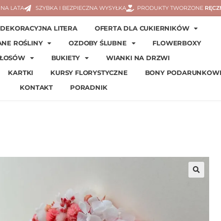
NA LATA
SZYBKA I BEZPIECZNA WYSYŁKA
PRODUKTY TWORZONE
RĘCZ
DEKORACYJNA LITERA
OFERTA DLA CUKIERNIKÓW
ANE ROŚLINY
OZDOBY ŚLUBNE
FLOWERBOXY
WŁOSÓW
BUKIETY
WIANKI NA DRZWI
KARTKI
KURSY FLORYSTYCZNE
BONY PODARUNKOW
KONTAKT
PORADNIK