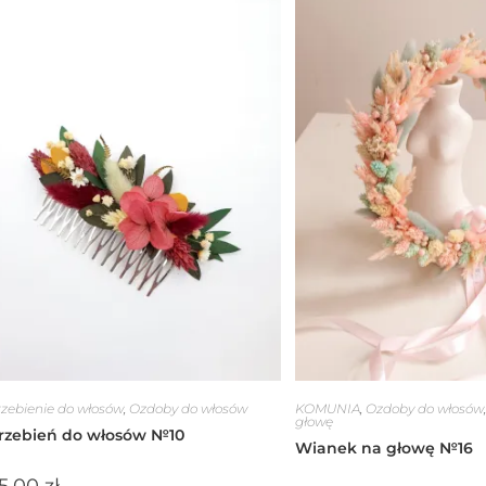
zebienie do włosów
,
Ozdoby do włosów
KOMUNIA
,
Ozdoby do włosów
głowę
rzebień do włosów №10
Wianek na głowę №16
5.00
zł