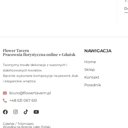
D
Flower Tavern
NAWIGACJA
Pracownia florystyczna online • Gdańsk
Home
Tworzymy trwałe dekoracje z suszonych i
Sklep
stabilizowanych kwiatów.
Ręcznie wykonane kompozycje na prezent, ślub
Kontakt
i eleganckie wnętrza.
Poradnik
biuro@flowertavern.pl
+48 531 067 651
Gdańsk / Trójmiasto
Wysyłka na terenie całej Polski