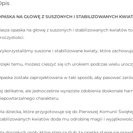
Opis
OPASKA NA GŁOWĘ Z SUSZONYCH I STABILIZOWANYCH KWI
asza opaska na głowę z suszonych i stabilizowanych kwiatów to 
roczystości.
ykorzystaliśmy suszone i stabilizowane kwiaty, które zachowują 
zięki temu, możesz cieszyć się ich urokiem podczas wielu uroczy
paska została zaprojektowana w taki sposób, aby pasować zarówn
ej delikatne, ale jednocześnie wyraziste zdobienia doskonale h
iepowtarzalnego charakteru.
la dziecka, które przygotowuje się do Pierwszej Komunii Święte
tabilizowanych kwiatów doda mu odrobinę magii i wyjątkowoś
la dorosłych osób, które planują ślub, ta opaska stanie się praw