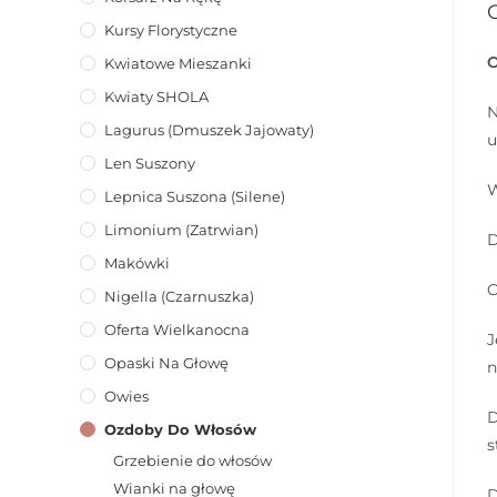
Kursy Florystyczne
Kwiatowe Mieszanki
Kwiaty SHOLA
N
Lagurus (dmuszek Jajowaty)
u
Len Suszony
W
Lepnica Suszona (Silene)
Limonium (zatrwian)
D
Makówki
O
Nigella (Czarnuszka)
Oferta Wielkanocna
J
Opaski Na Głowę
n
Owies
D
Ozdoby Do Włosów
s
Grzebienie do włosów
Wianki na głowę
D