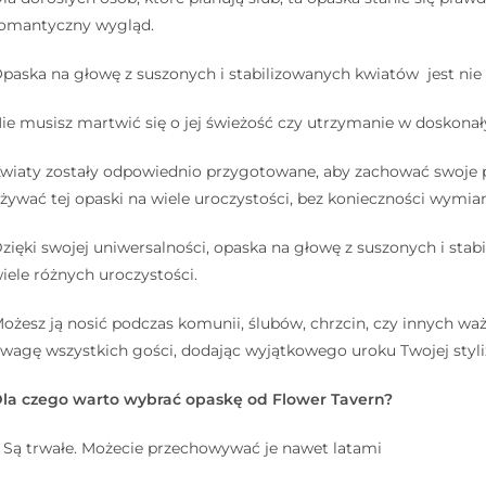
omantyczny wygląd.
paska na głowę z suszonych i stabilizowanych kwiatów jest nie t
ie musisz martwić się o jej świeżość czy utrzymanie w doskonał
wiaty zostały odpowiednio przygotowane, aby zachować swoje pi
żywać tej opaski na wiele uroczystości, bez konieczności wymian
zięki swojej uniwersalności, opaska na głowę z suszonych i sta
iele różnych uroczystości.
ożesz ją nosić podczas komunii, ślubów, chrzcin, czy innych wa
wagę wszystkich gości, dodając wyjątkowego uroku Twojej styliz
la czego warto wybrać opaskę od Flower Tavern?
⠀
⠀
. Są trwałe. Możecie przechowywać je nawet latami⠀ ⠀