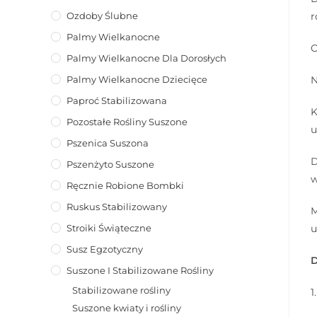
Ozdoby Ślubne
r
Palmy Wielkanocne
O
Palmy Wielkanocne Dla Dorosłych
Palmy Wielkanocne Dziecięce
N
Paproć Stabilizowana
K
Pozostałe Rośliny Suszone
u
Pszenica Suszona
D
Pszenżyto Suszone
w
Ręcznie Robione Bombki
Ruskus Stabilizowany
M
Stroiki Świąteczne
u
Susz Egzotyczny
D
Suszone I Stabilizowane Rośliny
Stabilizowane rośliny
1
Suszone kwiaty i rośliny