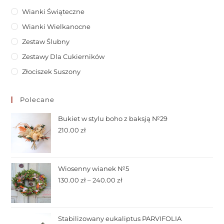
Wianki Świąteczne
Wianki Wielkanocne
Zestaw Ślubny
Zestawy Dla Cukierników
Złociszek Suszony
Polecane
Bukiet w stylu boho z baksją №29
210.00
zł
Wiosenny wianek №5
130.00
zł
–
240.00
zł
Stabilizowany eukaliptus PARVIFOLIA