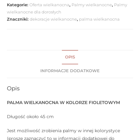
Kategorie:
Oferta wielkanocna
,
Palmy wielkanocne
,
Palmy
wielkanocne dla dorosłych
Znaczniki:
dekoracje wielkanocne
,
palma wielkanocna
OPIS
INFORMACJE DODATKOWE
Opis
PALMA WIELKANOCNA W KOLORZE FIOLETOWYM
Długość około 45 cm
Jest możliwość zrobienia palmy w innej kolorystyce
(proszę zaznaczyć to w informacji dodatkowej do