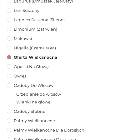
Lagurus (dmuszek Jajowaty)
Len Suszony
Lepnica Suszona (Silene)
Limonium (zatrwian)
Makówki
Nigella (Czarnuszka)
Oferta Wielkanocna
Opaski Na Głowę
Owies
Ozdoby Do Włosów
Grzebienie do włosów
Wianki na głowę
Ozdoby Ślubne
Palmy Wielkanocne
Palmy Wielkanocne Dla Dorosłych
Palmy Wielkanocne Dziecięce