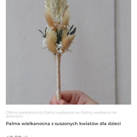
Oferta wielkanocna
,
Palmy wielkanocne
,
Palmy wielkanocne
dziecięce
Palma wielkanocna z suszonych kwiatów dla dzieci