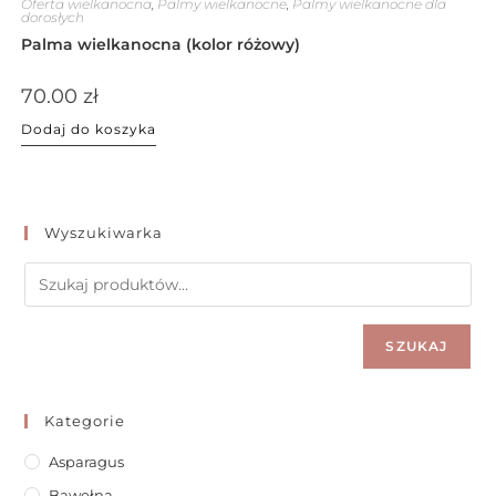
Oferta wielkanocna
,
Palmy wielkanocne
,
Palmy wielkanocne dla
dorosłych
Palma wielkanocna (kolor różowy)
70.00
zł
Dodaj do koszyka
Wyszukiwarka
SZUKAJ
Kategorie
Asparagus
Bawełna