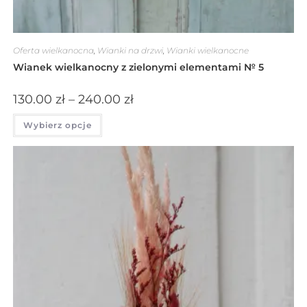
Oferta wielkanocna
,
Wianki na drzwi
,
Wianki wielkanocne
Wianek wielkanocny z zielonymi elementami № 5
130.00
zł
–
240.00
zł
Wybierz opcje