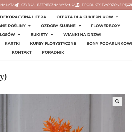
NA LATA
SZYBKA I BEZPIECZNA WYSYŁKA
PRODUKTY TWORZONE
RĘCZ
DEKORACYJNA LITERA
OFERTA DLA CUKIERNIKÓW
ANE ROŚLINY
OZDOBY ŚLUBNE
FLOWERBOXY
WŁOSÓW
BUKIETY
WIANKI NA DRZWI
KARTKI
KURSY FLORYSTYCZNE
BONY PODARUNKOW
KONTAKT
PORADNIK
y)