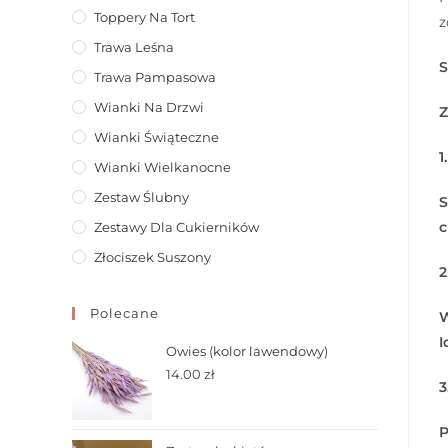
Toppery Na Tort
z
Trawa Leśna
S
Trawa Pampasowa
Wianki Na Drzwi
Z
Wianki Świąteczne
1
Wianki Wielkanocne
Zestaw Ślubny
S
c
Zestawy Dla Cukierników
Złociszek Suszony
2
Polecane
W
I
Owies (kolor lawendowy)
14.00
zł
3
P