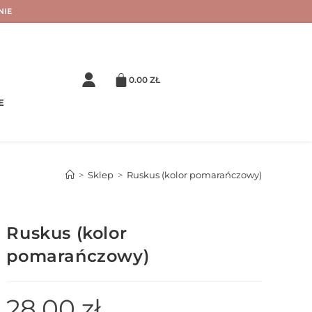
NIE
0.00
ZŁ
E
>
Sklep
>
Ruskus (kolor pomarańczowy)
Ruskus (kolor
pomarańczowy)
28.00
zł