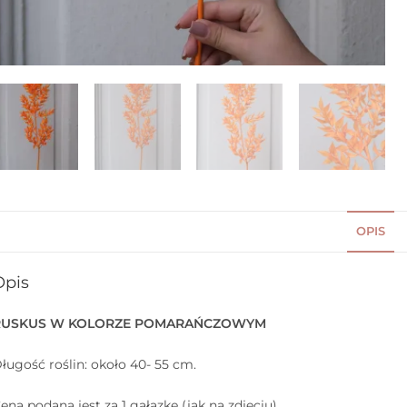
OPIS
Opis
RUSKUS W KOLORZE POMARAŃCZOWYM
ługość roślin: około 40- 55 cm.
ena podana jest za 1 gałązkę (jak na zdjęciu)