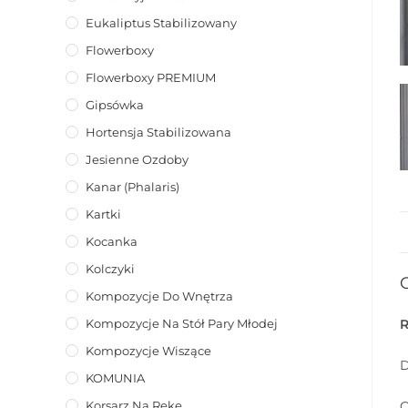
Eukaliptus Stabilizowany
Flowerboxy
Flowerboxy PREMIUM
Gipsówka
Hortensja Stabilizowana
Jesienne Ozdoby
Kanar (phalaris)
Kartki
Kocanka
Kolczyki
Kompozycje Do Wnętrza
Kompozycje Na Stół Pary Młodej
Kompozycje Wiszące
D
KOMUNIA
C
Korsarz Na Rękę