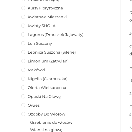
Kursy Florystyczne
R
Kwiatowe Mieszanki
o
Kwiaty SHOLA
J
Lagurus (dmuszek Jajowaty)
Len Suszony
G
Lepnica Suszona (Silene)
d
Limonium (zatrwian)
R
Makówki
Nigella (Czarnuszka)
R
Oferta Wielkanocna
J
Opaski Na Głowę
Owies
F
ś
Ozdoby Do Włosów
Grzebienie do włosów
M
Wianki na głowę