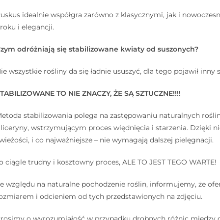
uskus idealnie współgra zarówno z klasycznymi, jak i nowocz
roku i elegancji.
zym odróżniają się stabilizowane kwiaty od suszonych?
ie wszystkie rośliny da się ładnie ususzyć, dla tego pojawił inny
TABILIZOWANE TO NIE ZNACZY, ŻE SĄ SZTUCZNE!!!!
etoda stabilizowania polega na zastępowaniu naturalnych rośl
liceryny, wstrzymującym proces więdnięcia i starzenia. Dzięki niej
wieżości, i co najważniejsze – nie wymagają dalszej pielęgnacji. 
o ciągle trudny i kosztowny proces, ALE TO JEST TEGO WARTE!
e względu na naturalne pochodzenie roślin, informujemy, że ofe
ozmiarem i odcieniem od tych przedstawionych na zdjęciu.
rosimy o wyrozumiałość w przypadku drobnych różnic między