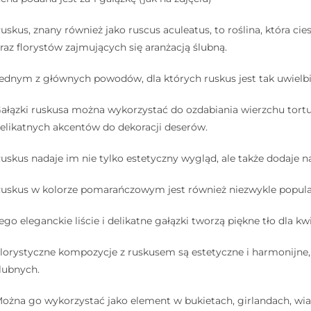
uskus, znany również jako ruscus aculeatus, to roślina, która c
raz florystów zajmujących się aranżacją ślubną.
ednym z głównych powodów, dla których ruskus jest tak uwielbia
ałązki ruskusa można wykorzystać do ozdabiania wierzchu tor
elikatnych akcentów do dekoracji deserów.
uskus nadaje im nie tylko estetyczny wygląd, ale także dodaje n
uskus w kolorze pomarańczowym jest również niezwykle popular
ego eleganckie liście i delikatne gałązki tworzą piękne tło dla k
lorystyczne kompozycje z ruskusem są estetyczne i harmonijne
lubnych.
ożna go wykorzystać jako element w bukietach, girlandach, wia