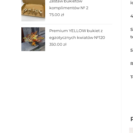
Zestaw bukietów
i
komplimentów № 2
75.00
zł
4
S
Premium YELLOW bukiet z
t
egzotycznych kwiatów №120
350.00
zł
5
R
T