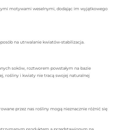
esnymi motywami weselnymi, dodając im wyjątkowego
 sposób na utrwalanie kwiatów-stabilizacja.
innych soków, roztworem powstałym na bazie
, rośliny i kwiaty nie tracą swojej naturalnej
⠀
rowane przez nas rośliny mogą nieznacznie różnić się
 otrzymanym produktem a przedstawionym na