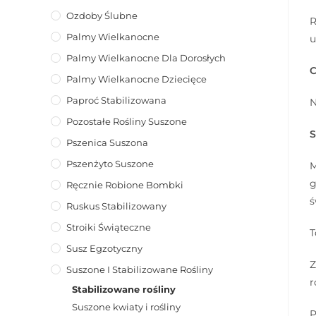
Ozdoby Ślubne
R
Palmy Wielkanocne
u
Palmy Wielkanocne Dla Dorosłych
C
Palmy Wielkanocne Dziecięce
Paproć Stabilizowana
N
Pozostałe Rośliny Suszone
S
Pszenica Suszona
Pszenżyto Suszone
M
g
Ręcznie Robione Bombki
ś
Ruskus Stabilizowany
Stroiki Świąteczne
T
Susz Egzotyczny
Z
Suszone I Stabilizowane Rośliny
r
Stabilizowane rośliny
Suszone kwiaty i rośliny
P