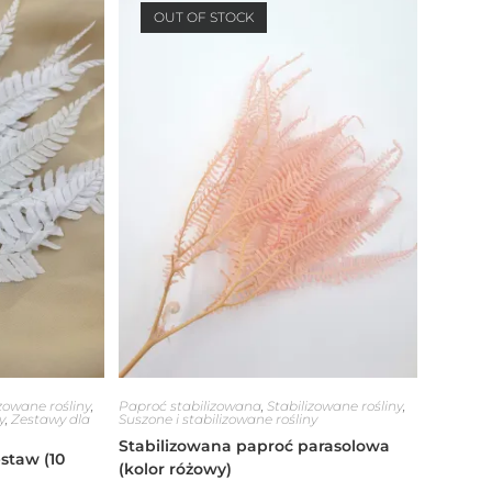
OUT OF STOCK
zowane rośliny
,
Paproć stabilizowana
,
Stabilizowane rośliny
,
y
,
Zestawy dla
Suszone i stabilizowane rośliny
Stabilizowana paproć parasolowa
staw (10
(kolor różowy)