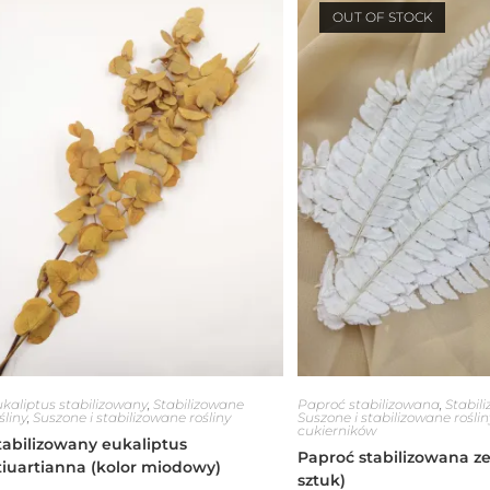
OUT OF STOCK
kaliptus stabilizowany
,
Stabilizowane
Paproć stabilizowana
,
Stabili
śliny
,
Suszone i stabilizowane rośliny
Suszone i stabilizowane roślin
cukierników
tabilizowany eukaliptus
Paproć stabilizowana ze
tiuartianna (kolor miodowy)
sztuk)