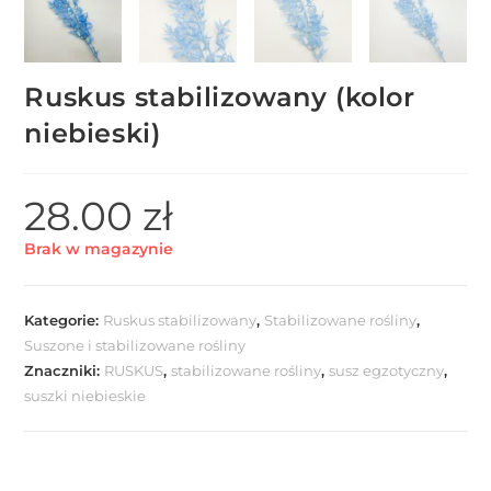
Ruskus stabilizowany (kolor
niebieski)
28.00
zł
Brak w magazynie
Kategorie:
Ruskus stabilizowany
,
Stabilizowane rośliny
,
Suszone i stabilizowane rośliny
Znaczniki:
RUSKUS
,
stabilizowane rośliny
,
susz egzotyczny
,
suszki niebieskie