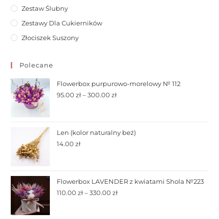
Zestaw Ślubny
Zestawy Dla Cukierników
Złociszek Suszony
Polecane
Flowerbox purpurowo-morelowy № 112
95.00
zł
–
300.00
zł
Len (kolor naturalny beż)
14.00
zł
Flowerbox LAVENDER z kwiatami Shola №223
110.00
zł
–
330.00
zł