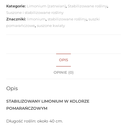
Kategorie:
Limonium (zatrwian)
,
Stabilizowane rośliny
,
Suszone i stabilizowane rośliny
Znaczniki:
limonium
,
stabilizowane rośliny
,
suszki
pomarańczowe
,
suszone kwiaty
OPIS
OPINIE (0)
Opis
STABILIZOWANY LIMONIUM W KOLORZE
POMARAŃCZOWYM
Długość roślin: około 40 cm.