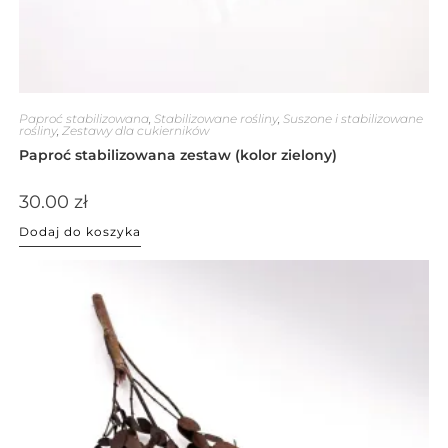
Paproć stabilizowana
,
Stabilizowane rośliny
,
Suszone i stabilizowane
rośliny
,
Zestawy dla cukierników
Paproć stabilizowana zestaw (kolor zielony)
30.00
zł
Dodaj do koszyka