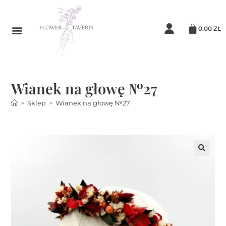
0.00
ZŁ
Wianek na głowę №27
>
Sklep
>
Wianek na głowę №27