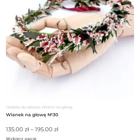
Ozdoby do włosów
,
Wianki na głowę
Wianek na głowę №30
135.00
zł
–
195.00
zł
Wybierz opcje