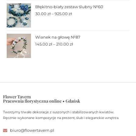
Błękitno-biały zestaw ślubny №60
30.00
zł
–
925.00
zł
Wianek na głowę №87
145.00
zł
–
210.00
zł
Flower Tavern
Pracownia florystyczna online • Gdańsk
Tworzymy trwałe dekoracje z suszonych i stabilizowanych kwiatów.
Ręcznie wykonane kompozycje na prezent, ślub i eleganckie wnętrza.
biuro@flowertavern.pl