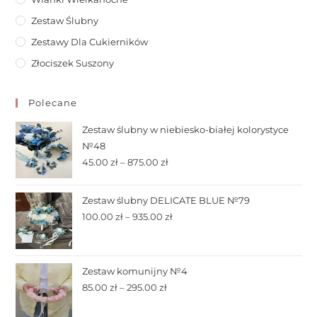
Zestaw Ślubny
Zestawy Dla Cukierników
Złociszek Suszony
Polecane
Zestaw ślubny w niebiesko-białej kolorystyce
№48
45.00
zł
–
875.00
zł
Zestaw ślubny DELICATE BLUE №79
100.00
zł
–
935.00
zł
Zestaw komunijny №4
85.00
zł
–
295.00
zł