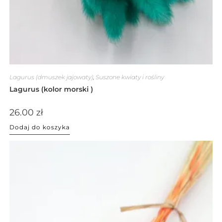
Lagurus (dmuszek jajowaty)
,
Suszone kwiaty i rośliny
Lagurus (kolor morski )
26.00
zł
Dodaj do koszyka