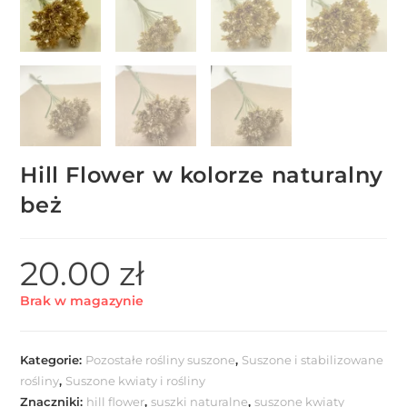
Hill Flower w kolorze naturalny
beż
20.00
zł
Brak w magazynie
Kategorie:
Pozostałe rośliny suszone
,
Suszone i stabilizowane
rośliny
,
Suszone kwiaty i rośliny
Znaczniki:
hill flower
,
suszki naturalne
,
suszone kwiaty