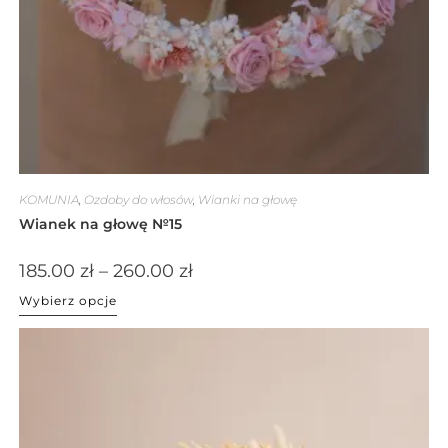
KOMUNIA
,
Ozdoby do włosów
,
Wianki na głowę
Wianek na głowę №15
185.00
zł
–
260.00
zł
Wybierz opcje