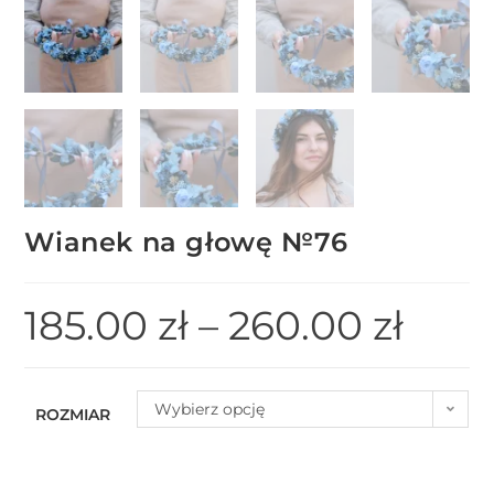
Wianek na głowę №76
185.00
zł
–
260.00
zł
Wybierz opcję
ROZMIAR