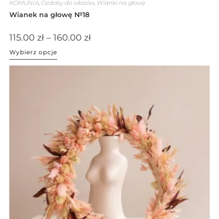
KOMUNIA
,
Ozdoby do włosów
,
Wianki na głowę
Wianek na głowę №18
115.00
zł
–
160.00
zł
Wybierz opcje