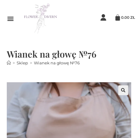
0.00
ZŁ
Wianek na głowę №76
>
Sklep
>
Wianek na głowę №76