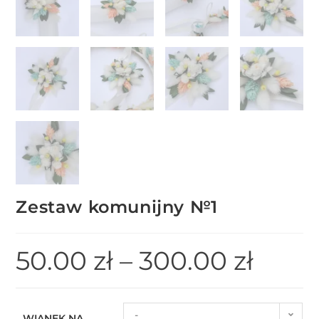
Zestaw komunijny №1
50.00
zł
–
300.00
zł
-
WIANEK NA