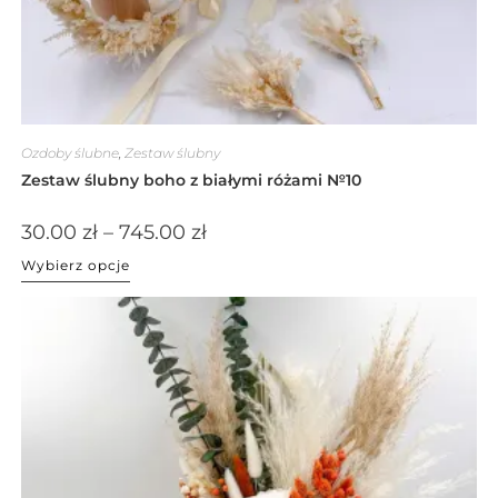
Ozdoby ślubne
,
Zestaw ślubny
Zestaw ślubny boho z białymi różami №10
30.00
zł
–
745.00
zł
Wybierz opcje