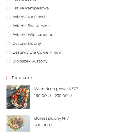
Trawa Pampasowa
Wianki Na Drzwi
Wianki Świąteczne
Wianki Wielkanocne
Zestaw Ślubny
Zestawy Dla Cukierników
Złociszek Suszony
Polecane
Wianek na głowę №77
160.00
zł
–
230.00
zł
Bukiet ślubny №7
200.00
zł