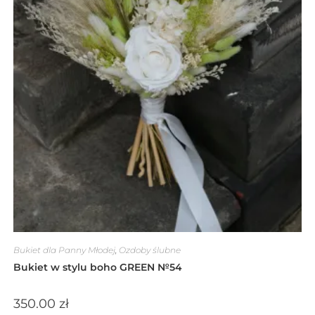
Bukiet dla Panny Młodej
,
Ozdoby ślubne
Bukiet w stylu boho GREEN №54
350.00
zł