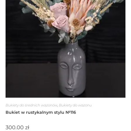
Bukiety do średnich wazonów
,
Bukiety do wazonu
Bukiet w rustykalnym stylu №116
300.00
zł