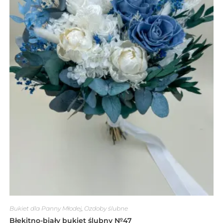
Bukiet dla Panny Młodej
,
Ozdoby ślubne
Błękitno-biały bukiet ślubny №47