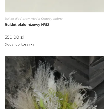
Bukiet dla Panny Młodej
,
Ozdoby ślubne
Bukiet biało-różowy №52
550.00
zł
Dodaj do koszyka