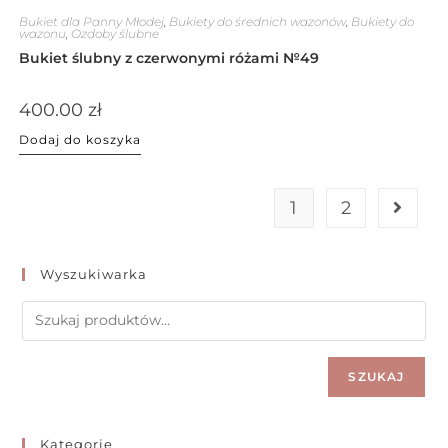
Bukiet dla Panny Młodej
,
Bukiety do średnich wazonów
,
Bukiety do
wazonu
,
Ozdoby ślubne
Bukiet ślubny z czerwonymi różami №49
400.00
zł
Dodaj do koszyka
1
2
Wyszukiwarka
SZUKAJ
Kategorie