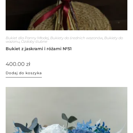
Bukiet dla Panny Młodej
,
Bukiety do średnich wazonów
,
Bukiety do
wazonu
,
Ozdoby ślubne
Bukiet z jaskrami i różami №51
400.00
zł
Dodaj do koszyka