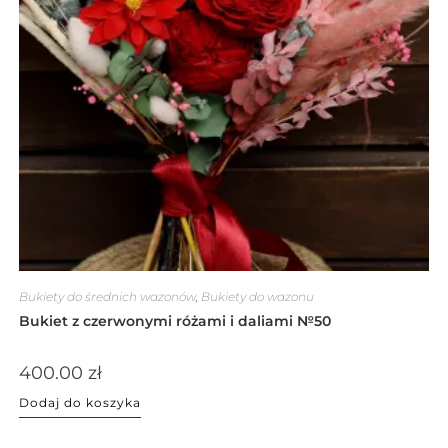
Bukiety do średnich wazonów
,
Bukiety do wazonu
Bukiet z czerwonymi różami i daliami №50
400.00
zł
Dodaj do koszyka