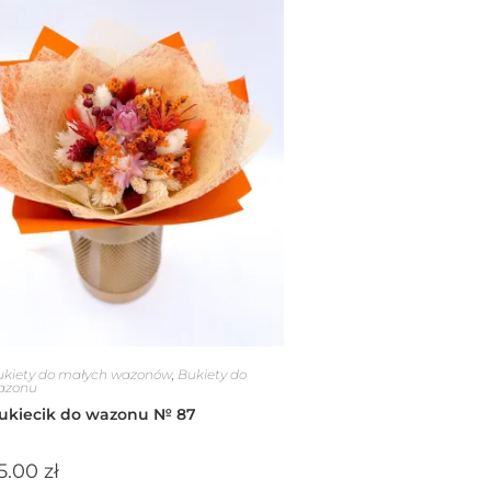
ukiety do małych wazonów
,
Bukiety do
azonu
ukiecik do wazonu № 87
5.00
zł