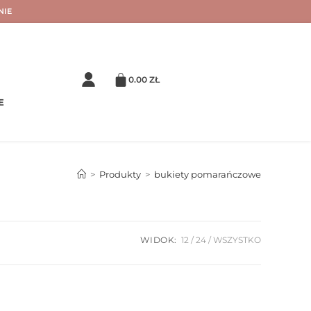
NIE
0.00
ZŁ
E
>
Produkty
>
bukiety pomarańczowe
WIDOK:
12
24
WSZYSTKO