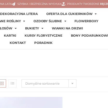
NA LATA
SZYBKA I BEZPIECZNA WYSYŁKA
PRODUKTY TWORZONE
RĘCZ
DEKORACYJNA LITERA
OFERTA DLA CUKIERNIKÓW
ANE ROŚLINY
OZDOBY ŚLUBNE
FLOWERBOXY
WŁOSÓW
BUKIETY
WIANKI NA DRZWI
KARTKI
KURSY FLORYSTYCZNE
BONY PODARUNKOW
KONTAKT
PORADNIK
Domyślne sortowanie