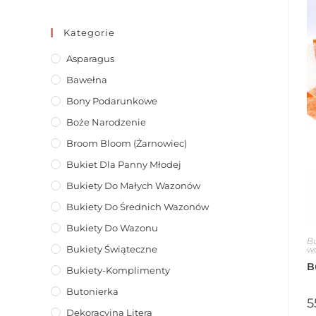
Kategorie
Asparagus
Bawełna
Bony Podarunkowe
Boże Narodzenie
Broom Bloom (żarnowiec)
Bukiet Dla Panny Młodej
Bukiety Do Małych Wazonów
Bukiety Do Średnich Wazonów
Bukiety Do Wazonu
B
Bukiety Świąteczne
w
B
Bukiety-Komplimenty
Butonierka
5
Dekoracyjna Litera