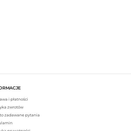
ORMACJE
awa i płatności
tyka zwrotów
to zadawane pytania
ulamin
tyka prywatności