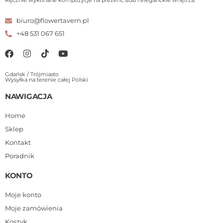
Ręcznie wykonane kompozycje na prezent, ślub i eleganckie wnętrza.
biuro@flowertavern.pl
+48 531 067 651
Gdańsk / Trójmiasto
Wysyłka na terenie całej Polski
NAWIGACJA
Home
Sklep
Kontakt
Poradnik
KONTO
Moje konto
Moje zamówienia
Koszyk