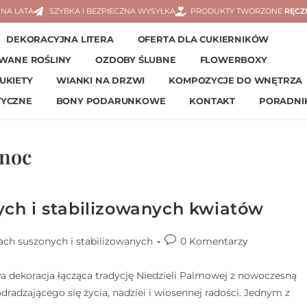
NA LATA
SZYBKA I BEZPIECZNA WYSYŁKA
PRODUKTY TWORZONE
RĘCZ
DEKORACYJNA LITERA
OFERTA DLA CUKIERNIKÓW
OWANE ROŚLINY
OZDOBY ŚLUBNE
FLOWERBOXY
UKIETY
WIANKI NA DRZWI
KOMPOZYCJE DO WNĘTRZA
TYCZNE
BONY PODARUNKOWE
KONTAKT
PORADNI
anoc
ch i stabilizowanych kwiatów
ach suszonych i stabilizowanych
0 Komentarzy
 dekoracja łącząca tradycję Niedzieli Palmowej z nowoczesną
radzającego się życia, nadziei i wiosennej radości. Jednym z