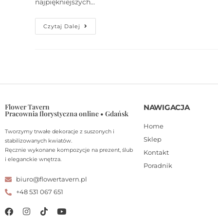
najpiękniejszych…
Czytaj Dalej
Flower Tavern
NAWIGACJA
Pracownia florystyczna online • Gdańsk
Home
Tworzymy trwałe dekoracje z suszonych i
Sklep
stabilizowanych kwiatów.
Ręcznie wykonane kompozycje na prezent, ślub
Kontakt
i eleganckie wnętrza.
Poradnik
biuro@flowertavern.pl
+48 531 067 651