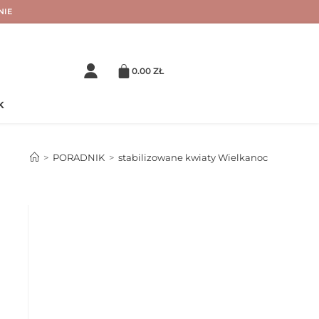
NIE
0.00
ZŁ
K
>
PORADNIK
>
stabilizowane kwiaty Wielkanoc