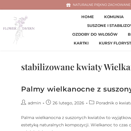
NATURALNE PIĘKNO ZACHOWANE 
HOME
KOMUNIA
SUSZONE I STABILIZ
OZDOBY DO WŁOSÓW
B
KARTKI
KURSY FLORYS
stabilizowane kwiaty Wielk
Palmy wielkanocne z suszony
admin
26 lutego, 2026
Poradnik o kwiat
Palma wielkanocna z suszonych kwiatów to wyjątkowa
estetyką naturalnych kompozycji. Wielkanoc to czas od