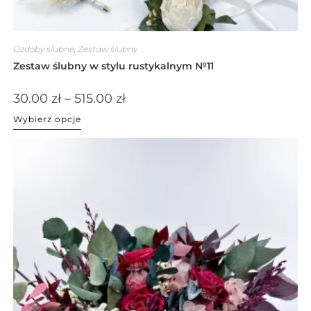
Ozdoby ślubne
,
Zestaw ślubny
Zestaw ślubny w stylu rustykalnym №11
30.00
zł
–
515.00
zł
Wybierz opcje