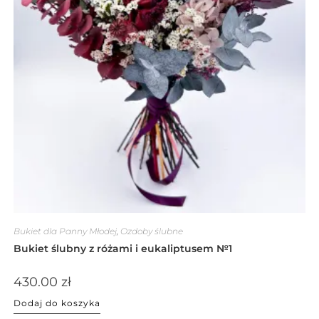
Bukiet dla Panny Młodej
,
Ozdoby ślubne
Bukiet ślubny z różami i eukaliptusem №1
430.00
zł
Dodaj do koszyka