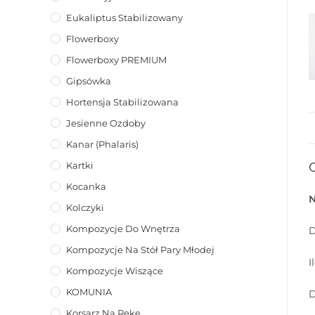
Eukaliptus Stabilizowany
Flowerboxy
Flowerboxy PREMIUM
Gipsówka
Hortensja Stabilizowana
Jesienne Ozdoby
Kanar (phalaris)
Kartki
Kocanka
Kolczyki
Kompozycje Do Wnętrza
D
Kompozycje Na Stół Pary Młodej
I
Kompozycje Wiszące
KOMUNIA
D
Korsarz Na Rękę