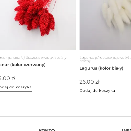
nar (phalaris)
,
Suszone kwiaty i rośliny
Lagurus (dmuszek jajowaty)
,
rośliny
anar (kolor czerwony)
Lagurus (kolor biały)
4.00
zł
26.00
zł
odaj do koszyka
Dodaj do koszyka
KONTO
INF