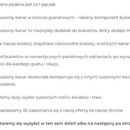
ena podana jest za 1 pęczek
uszony kanar w kolorze granatowym – idealny komponent buki
uszony kanar to niezwykły dodatek do bukietów, który dodaje im 
 naszej kolekcji znajdziesz różnorodne bukiety, w których kanar 
d bukietów w romantycznych pastelowych odcieniach, po wyra
oś dla każdego gustu i okazji.
uszony kanar doskonale komponuje się z innymi suszonymi kwiat
rażenie.
amy duży wybór suszonych roślin, kwiatów i traw.
apraszamy do zapoznania się z naszą ofertą na naszej stronie
taramy się wysyłać w ten sam dzień albo na następny po otr