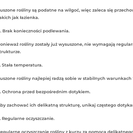
uszone rośliny są podatne na wilgoć, więc zaleca się przecho
akich jak łazienka.
. Brak konieczności podlewania.
onieważ rośliny zostały już wysuszone, nie wymagają regul
trukturze.
. Stała temperatura.
uszone rośliny najlepiej radzą sobie w stabilnych warunkac
. Ochrona przed bezpośrednim dotykiem.
by zachować ich delikatną strukturę, unikaj częstego dotykan
. Regularne oczyszczanie.
egularne oczyszczanie rośliny z kurzu za pomocą delikatnego