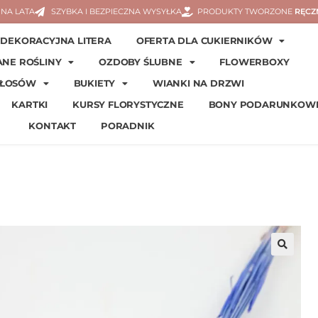
NA LATA
SZYBKA I BEZPIECZNA WYSYŁKA
PRODUKTY TWORZONE
RĘCZ
DEKORACYJNA LITERA
OFERTA DLA CUKIERNIKÓW
ANE ROŚLINY
OZDOBY ŚLUBNE
FLOWERBOXY
WŁOSÓW
BUKIETY
WIANKI NA DRZWI
KARTKI
KURSY FLORYSTYCZNE
BONY PODARUNKOW
KONTAKT
PORADNIK