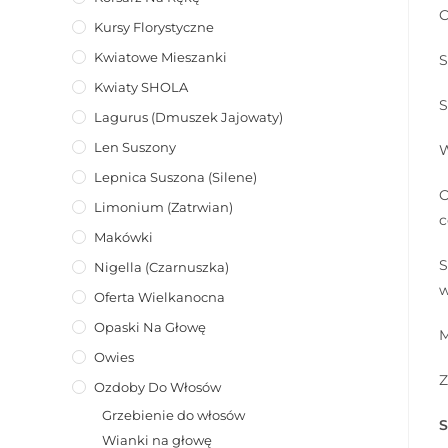
C
Kursy Florystyczne
Kwiatowe Mieszanki
S
Kwiaty SHOLA
S
Lagurus (dmuszek Jajowaty)
Len Suszony
W
Lepnica Suszona (Silene)
O
Limonium (zatrwian)
c
Makówki
S
Nigella (Czarnuszka)
w
Oferta Wielkanocna
Opaski Na Głowę
M
Owies
Z
Ozdoby Do Włosów
Grzebienie do włosów
S
Wianki na głowę