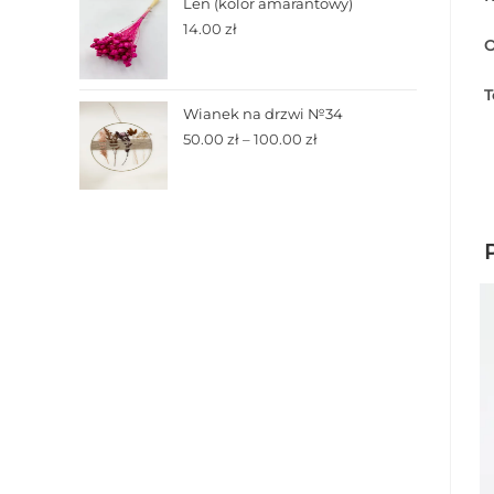
Len (kolor amarantowy)
14.00
zł
O
T
Wianek na drzwi №34
50.00
zł
–
100.00
zł