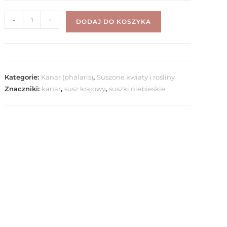
-
+
DODAJ DO KOSZYKA
Kategorie:
Kanar (phalaris)
,
Suszone kwiaty i rośliny
Znaczniki:
kanar
,
susz krajowy
,
suszki niebieskie