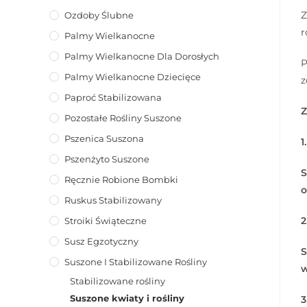
Z
Ozdoby Ślubne
r
Palmy Wielkanocne
Palmy Wielkanocne Dla Dorosłych
P
Palmy Wielkanocne Dziecięce
z
Paproć Stabilizowana
Z
Pozostałe Rośliny Suszone
Pszenica Suszona
1
Pszenżyto Suszone
S
Ręcznie Robione Bombki
o
Ruskus Stabilizowany
2
Stroiki Świąteczne
Susz Egzotyczny
S
Suszone I Stabilizowane Rośliny
w
Stabilizowane rośliny
Suszone kwiaty i rośliny
3