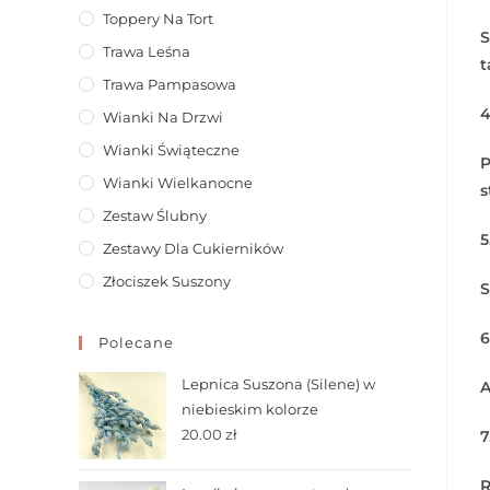
Toppery Na Tort
S
Trawa Leśna
t
Trawa Pampasowa
4
Wianki Na Drzwi
Wianki Świąteczne
P
Wianki Wielkanocne
s
Zestaw Ślubny
5
Zestawy Dla Cukierników
Złociszek Suszony
S
6
Polecane
Lepnica Suszona (Silene) w
A
niebieskim kolorze
20.00
zł
7
R