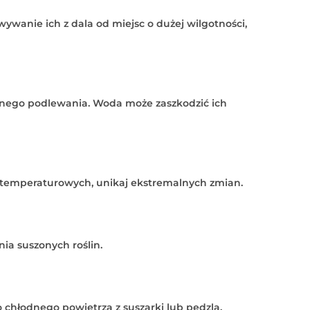
wywanie ich z dala od miejsc o dużej wilgotności,
arnego podlewania. Woda może zaszkodzić ich
h temperaturowych, unikaj ekstremalnych zmian.
ia suszonych roślin.
 chłodnego powietrza z suszarki lub pędzla.