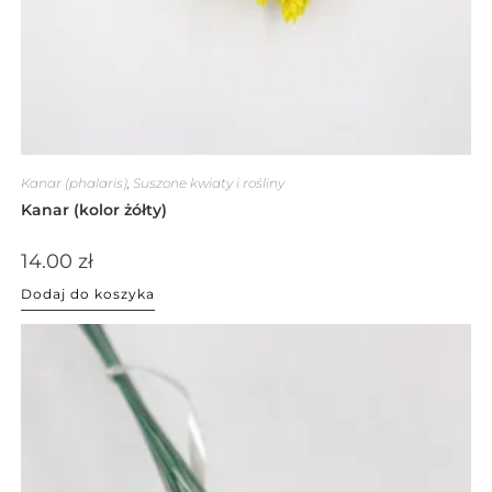
Kanar (phalaris)
,
Suszone kwiaty i rośliny
Kanar (kolor żółty)
14.00
zł
Dodaj do koszyka