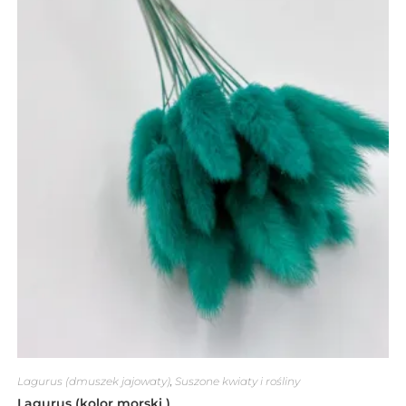
Lagurus (dmuszek jajowaty)
,
Suszone kwiaty i rośliny
Lagurus (kolor morski )