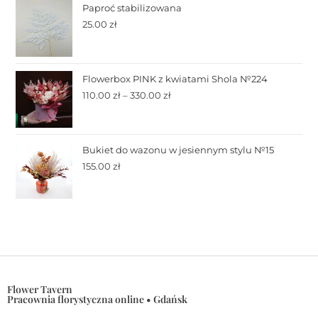
Paproć stabilizowana
25.00
zł
Flowerbox PINK z kwiatami Shola №224
110.00
zł
–
330.00
zł
Bukiet do wazonu w jesiennym stylu №15
155.00
zł
Flower Tavern
Pracownia florystyczna online • Gdańsk