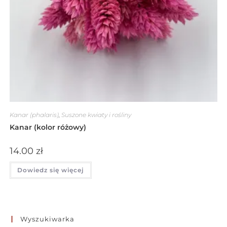
Kanar (phalaris)
,
Suszone kwiaty i rośliny
Kanar (kolor różowy)
14.00
zł
Dowiedz się więcej
Wyszukiwarka