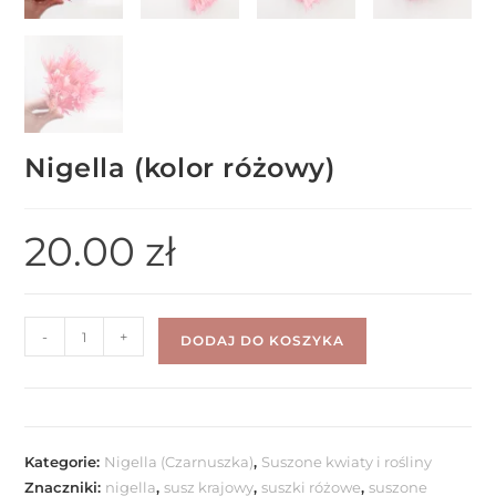
Nigella (kolor różowy)
20.00
zł
-
+
DODAJ DO KOSZYKA
Kategorie:
Nigella (Czarnuszka)
,
Suszone kwiaty i rośliny
Znaczniki:
nigella
,
susz krajowy
,
suszki różowe
,
suszone