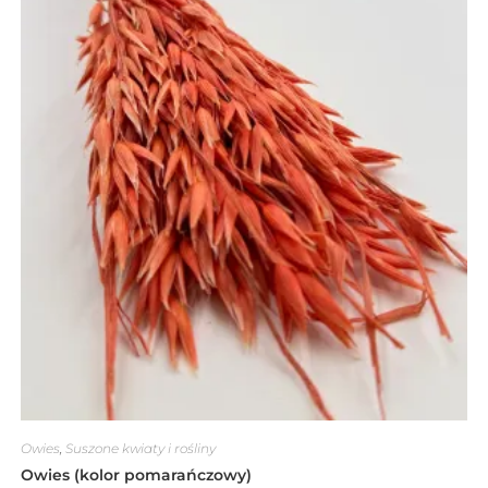
Owies
,
Suszone kwiaty i rośliny
Owies (kolor pomarańczowy)