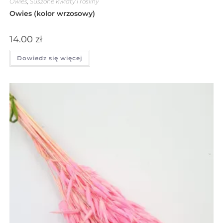
Owies
,
Suszone kwiaty i rośliny
Owies (kolor wrzosowy)
14.00
zł
Dowiedz się więcej