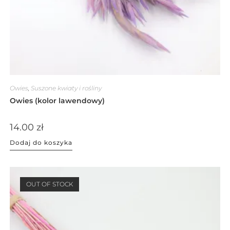
Owies
,
Suszone kwiaty i rośliny
Owies (kolor lawendowy)
14.00
zł
Dodaj do koszyka
OUT OF STOCK