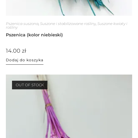
Pszenica suszona
,
Suszone i stabilizowane rośliny
,
Suszone kwiaty i
rośliny
Pszenica (kolor niebieski)
14.00
zł
Dodaj do koszyka
OUT OF STOCK