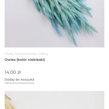
Owies
,
Suszone kwiaty i rośliny
Owies (kolor niebieski)
14.00
zł
Dodaj do koszyka