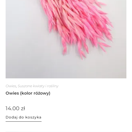
Owies
,
Suszone kwiaty i rośliny
Owies (kolor różowy)
14.00
zł
Dodaj do koszyka