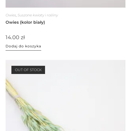
Owies
,
Suszone kwiaty i rośliny
Owies (kolor biały)
14.00
zł
Dodaj do koszyka
OUT OF STOCK