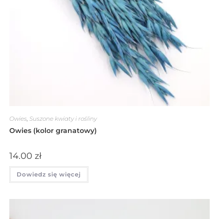
Owies
,
Suszone kwiaty i rośliny
Owies (kolor granatowy)
14.00
zł
Dowiedz się więcej