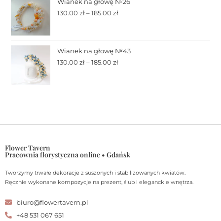
Wianek na głowę №26
130.00
zł
–
185.00
zł
Wianek na głowę №43
130.00
zł
–
185.00
zł
Flower Tavern
Pracownia florystyczna online • Gdańsk
Tworzymy trwałe dekoracje z suszonych i stabilizowanych kwiatów.
Ręcznie wykonane kompozycje na prezent, ślub i eleganckie wnętrza.
biuro@flowertavern.pl
+48 531 067 651