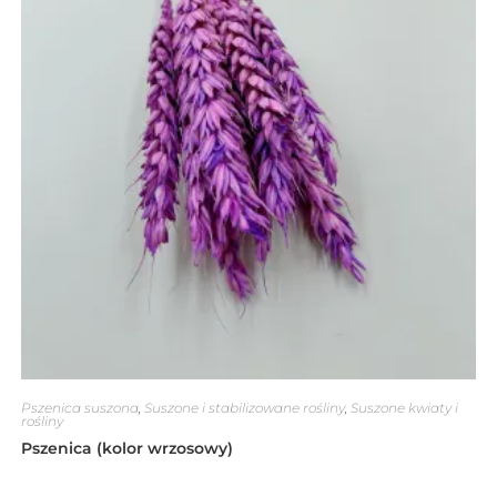
Pszenica suszona
,
Suszone i stabilizowane rośliny
,
Suszone kwiaty i
rośliny
Pszenica (kolor wrzosowy)