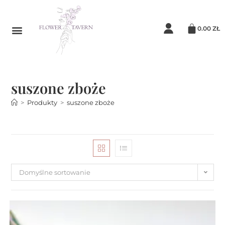
0.00
ZŁ
suszone zboże
>
Produkty
>
suszone zboże
Domyślne sortowanie