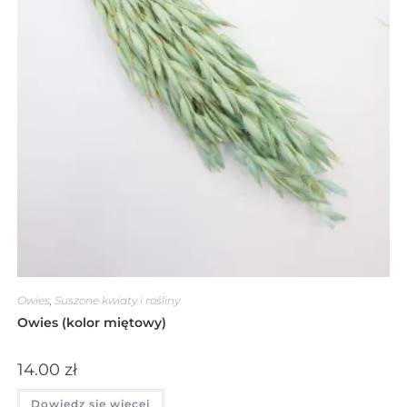
Owies
,
Suszone kwiaty i rośliny
Owies (kolor miętowy)
14.00
zł
Dowiedz się więcej