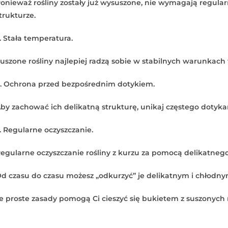
onieważ rośliny zostały już wysuszone, nie wymagają regul
trukturze.
. Stała temperatura.
uszone rośliny najlepiej radzą sobie w stabilnych warunkac
. Ochrona przed bezpośrednim dotykiem.
by zachować ich delikatną strukturę, unikaj częstego dotykan
. Regularne oczyszczanie.
egularne oczyszczanie rośliny z kurzu za pomocą delikatnego
d czasu do czasu możesz „odkurzyć” je delikatnym i chłodny
e proste zasady pomogą Ci cieszyć się bukietem z suszonych ro