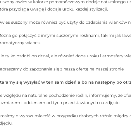
uszony owies w kolorze pomarańczowym dodaje naturalnego urok
tóra przyciąga uwagę i dodaje uroku każdej stylizacji.
wies suszony może również być użyty do ozdabiania wianków na
ożna go połączyć z innymi suszonymi roślinami, takimi jak lawen
romatyczny wianek.
ie tylko ozdobi on drzwi, ale również doda uroku i atmosfery wi
apraszamy do zapoznania się z naszą ofertą na naszej stronie
taramy się wysyłać w ten sam dzień albo na następny po otr
e względu na naturalne pochodzenie roślin, informujemy, że ofe
ozmiarem i odcieniem od tych przedstawionych na zdjęciu.
rosimy o wyrozumiałość w przypadku drobnych różnic między
djęciu.