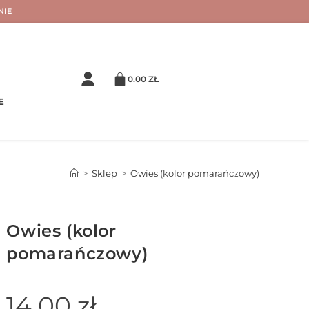
NIE
0.00
ZŁ
E
>
Sklep
>
Owies (kolor pomarańczowy)
Owies (kolor
pomarańczowy)
14.00
zł