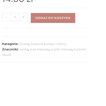
-
+
DODAJ DO KOSZYKA
Kategorie:
Owies
,
Suszone kwiaty i rośliny
Znaczniki:
owies
,
susz krajowy
,
suszki różowe
,
suszone
zboże