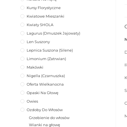
Kursy Florystyczne
Kwiatowe Mieszanki
Kwiaty SHOLA
Lagurus (dmuszek Jajowaty)
Len Suszony
Lepnica Suszona (Silene)
D
Limonium (zatrwian)
I
Makówki
Nigella (Czarnuszka)
K
Oferta Wielkanocna
S
Opaski Na Głowę
Owies
O
Ozdoby Do Włosów
M
Grzebienie do włosów
Wianki na głowę