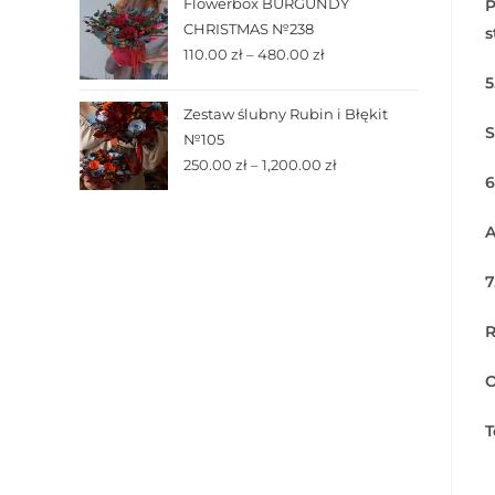
Flowerbox BURGUNDY
P
CHRISTMAS №238
s
110.00
zł
–
480.00
zł
5
Zestaw ślubny Rubin i Błękit
S
№105
250.00
zł
–
1,200.00
zł
6
A
7
R
O
T