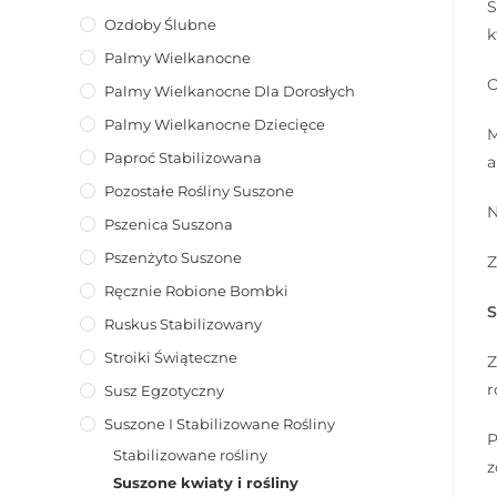
S
Ozdoby Ślubne
k
Palmy Wielkanocne
O
Palmy Wielkanocne Dla Dorosłych
Palmy Wielkanocne Dziecięce
M
Paproć Stabilizowana
a
Pozostałe Rośliny Suszone
N
Pszenica Suszona
Pszenżyto Suszone
Z
Ręcznie Robione Bombki
S
Ruskus Stabilizowany
Stroiki Świąteczne
Z
r
Susz Egzotyczny
Suszone I Stabilizowane Rośliny
P
Stabilizowane rośliny
z
Suszone kwiaty i rośliny