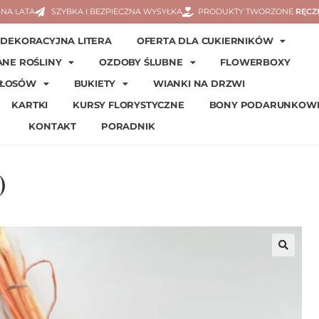
NA LATA
SZYBKA I BEZPIECZNA WYSYŁKA
PRODUKTY TWORZONE
RĘCZ
DEKORACYJNA LITERA
OFERTA DLA CUKIERNIKÓW
ANE ROŚLINY
OZDOBY ŚLUBNE
FLOWERBOXY
WŁOSÓW
BUKIETY
WIANKI NA DRZWI
KARTKI
KURSY FLORYSTYCZNE
BONY PODARUNKOW
KONTAKT
PORADNIK
)