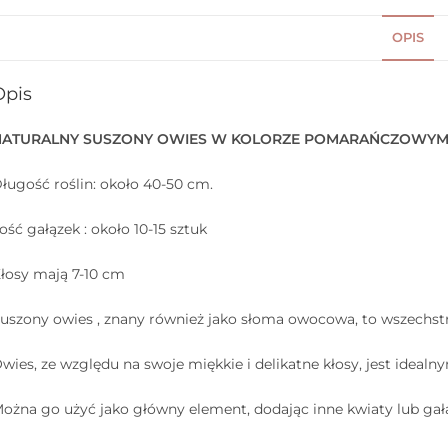
OPIS
Opis
NATURALNY SUSZONY OWIES W KOLORZE POMARAŃCZOWY
ługość roślin: około 40-50 cm.
lość gałązek : około 10-15 sztuk
łosy mają 7-10 cm
uszony owies , znany również jako słoma owocowa, to wszechstr
wies, ze względu na swoje miękkie i delikatne kłosy, jest idea
ożna go użyć jako główny element, dodając inne kwiaty lub gałą