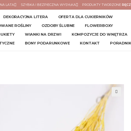
NA LATA
SZYBKA I BEZPIECZNA WYSYŁKA
PRODUKTY TWORZONE
RĘCZ
DEKORACYJNA LITERA
OFERTA DLA CUKIERNIKÓW
ZOWANE ROŚLINY
OZDOBY ŚLUBNE
FLOWERBOXY
BUKIETY
WIANKI NA DRZWI
KOMPOZYCJE DO WNĘTRZA
TYCZNE
BONY PODARUNKOWE
KONTAKT
PORADNI
🔍