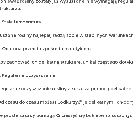
onieważ rośliny zostały już wysuszone, nie wymagają regu
trukturze.
. Stała temperatura.
uszone rośliny najlepiej radzą sobie w stabilnych warunka
. Ochrona przed bezpośrednim dotykiem.
by zachować ich delikatną strukturę, unikaj częstego dotyk
. Regularne oczyszczanie.
egularne oczyszczanie rośliny z kurzu za pomocą delikatneg
d czasu do czasu możesz „odkurzyć” je delikatnym i chłodn
e proste zasady pomogą Ci cieszyć się bukietem z suszonych 