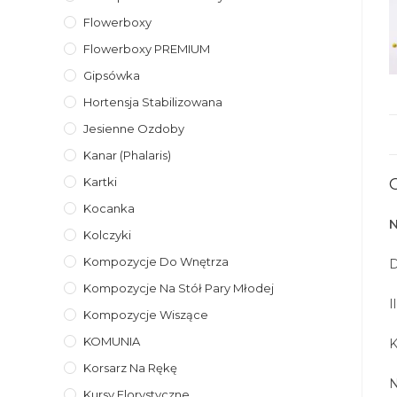
Flowerboxy
Flowerboxy PREMIUM
Gipsówka
Hortensja Stabilizowana
Jesienne Ozdoby
Kanar (phalaris)
Kartki
Kocanka
Kolczyki
Kompozycje Do Wnętrza
D
Kompozycje Na Stół Pary Młodej
I
Kompozycje Wiszące
KOMUNIA
K
Korsarz Na Rękę
N
Kursy Florystyczne