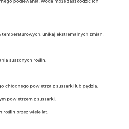
larnego podlewania. Woda może zaszkodzić ich
ch temperaturowych, unikaj ekstremalnych zmian.
ania suszonych roślin.
o chłodnego powietrza z suszarki lub pędzla.
ym powietrzem z suszarki.
roślin przez wiele lat.