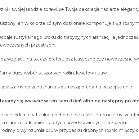
zięki swojej urodzie sprawi, że Twoja dekoracja nabierze elegancji 
uszony len w kolorze żółtym doskonale komponuje się z różnymi
odaje rustykalnego uroku do tradycyjnych aranżacji, a jednocz
owoczesnych przestrzeni.
ez względu na to, czy preferujesz klasyczne czy nowoczesne wn
amy duży wybór suszonych roślin, kwiatów i traw.
apraszamy do zapoznania się z naszą ofertą na naszej stronie
taramy się wysyłać w ten sam dzień albo na następny po ot
e względu na naturalne pochodzenie roślin, informujemy, że ofe
ozmiarem i odcieniem od tych przedstawionych na zdjęciu.
rosimy o wyrozumiałość w przypadku drobnych różnic między 