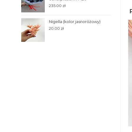
235.00
zł
Nigella (kolor jasnoróżowy)
20.00
zł