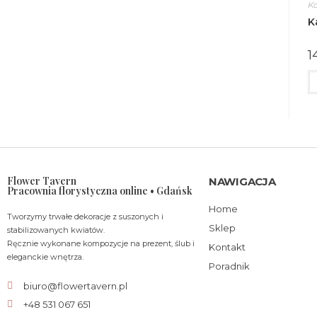
Ka
K
1
Flower Tavern
NAWIGACJA
Pracownia florystyczna online • Gdańsk
Home
Tworzymy trwałe dekoracje z suszonych i
Sklep
stabilizowanych kwiatów.
Ręcznie wykonane kompozycje na prezent, ślub i
Kontakt
eleganckie wnętrza.
Poradnik
biuro@flowertavern.pl
+48 531 067 651