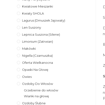
Kwiatowe Mieszanki
D
Kwiaty SHOLA
S
Lagurus (dmuszek Jajowaty)
Len Suszony
D
n
Lepnica Suszona (Silene)
Limonium (zatrwian)
B
Makówki
M
Nigella (Czarnuszka)
Oferta Wielkanocna
Z
Opaski Na Głowę
S
Owies
Ozdoby Do Włosów
Z
Grzebienie do włosów
r
Wianki na głowę
P
Ozdoby Ślubne