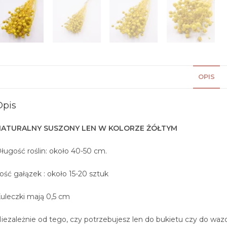
OPIS
Opis
NATURALNY SUSZONY LEN W KOLORZE ŻÓŁTYM
ługość roślin: około 40-50 cm.
lość gałązek : około 15-20 sztuk
uleczki mają 0,5 cm
iezależnie od tego, czy potrzebujesz len do bukietu czy do wa