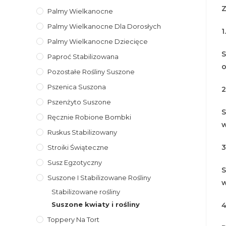
Z
Palmy Wielkanocne
Palmy Wielkanocne Dla Dorosłych
1
Palmy Wielkanocne Dziecięce
S
Paproć Stabilizowana
o
Pozostałe Rośliny Suszone
Pszenica Suszona
2
Pszenżyto Suszone
S
Ręcznie Robione Bombki
w
Ruskus Stabilizowany
3
Stroiki Świąteczne
Susz Egzotyczny
S
Suszone I Stabilizowane Rośliny
w
Stabilizowane rośliny
Suszone kwiaty i rośliny
4
Toppery Na Tort