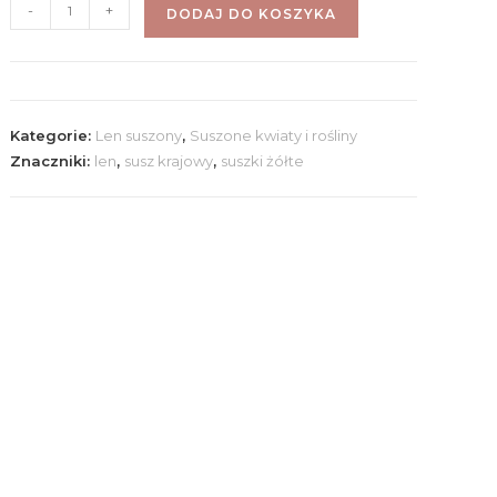
-
+
DODAJ DO KOSZYKA
Kategorie:
Len suszony
,
Suszone kwiaty i rośliny
Znaczniki:
len
,
susz krajowy
,
suszki żółte