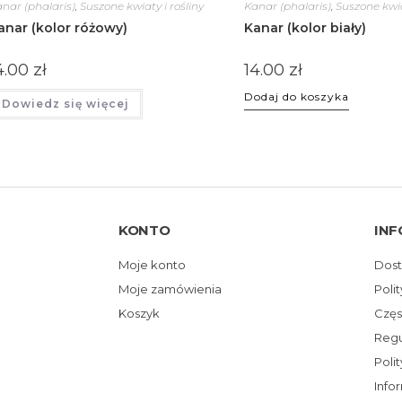
nar (phalaris)
,
Suszone kwiaty i rośliny
Kanar (phalaris)
,
Suszone kwia
anar (kolor różowy)
Kanar (kolor biały)
4.00
zł
14.00
zł
Dodaj do koszyka
Dowiedz się więcej
KONTO
INF
Moje konto
Dost
Moje zamówienia
Poli
Koszyk
Częs
Reg
Poli
Info