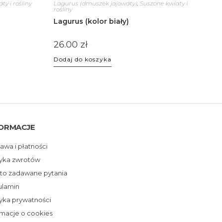
ty i rośliny
Lagurus (dmuszek jajowaty)
,
Suszone kwiaty i
rośliny
Lagurus (kolor biały)
26.00
zł
Dodaj do koszyka
ORMACJE
awa i płatności
tyka zwrotów
to zadawane pytania
ulamin
tyka prywatności
rmacje o cookies