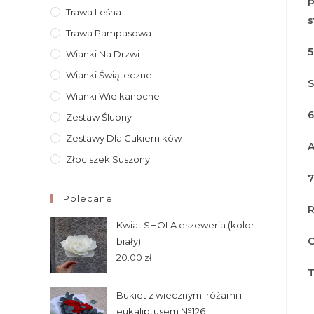
P
Trawa Leśna
s
Trawa Pampasowa
5
Wianki Na Drzwi
Wianki Świąteczne
S
Wianki Wielkanocne
6
Zestaw Ślubny
Zestawy Dla Cukierników
A
Złociszek Suszony
7
Polecane
R
Kwiat SHOLA eszeweria (kolor
O
biały)
20.00
zł
T
Bukiet z wiecznymi różami i
eukaliptusem №126